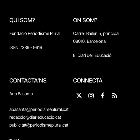
QUI SOM?
ON SOM?
Fundació Periodisme Plural
Carrer Bailén 5, principal.
08010, Barcelona
ISSN 2339 - 9619
El Diari de l'Educació
CONTACTA'NS
CONNECTA
Ana Basanta
X
Instagram
Facebook
RSS
(Twitter)
abasanta@periodismeplural.cat
redaccio@diarieducacio.cat
publicitat@periodismeplural.cat