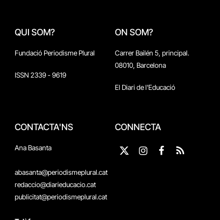
QUI SOM?
ON SOM?
Fundació Periodisme Plural
Carrer Bailén 5, principal.
08010, Barcelona
ISSN 2339 - 9619
El Diari de l'Educació
CONTACTA'NS
CONNECTA
Ana Basanta
X
Instagram
Facebook
RSS
(Twitter)
abasanta@periodismeplural.cat
redaccio@diarieducacio.cat
publicitat@periodismeplural.cat