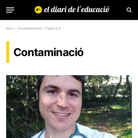
Inici
»
Contaminació
»
Pàgina 2
Contaminació