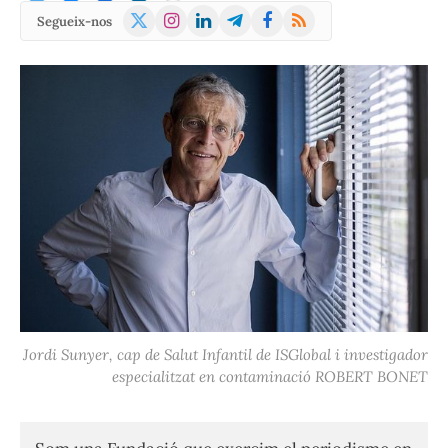
X
Instagram
LinkedIn
Telegram
Facebook
RSS
Segueix-nos
(Twitter)
Jordi Sunyer, cap de Salut Infantil de ISGlobal i investigador
especialitzat en contaminació ROBERT BONET