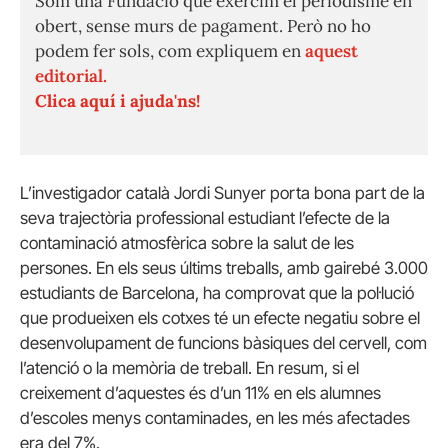
Som una Fundació que exercim el periodisme en
obert, sense murs de pagament. Però no ho
podem fer sols, com expliquem en
aquest
editorial.
Clica aquí i ajuda'ns!
L’investigador català Jordi Sunyer porta bona part de la
seva trajectòria professional estudiant l’efecte de la
contaminació atmosfèrica sobre la salut de les
persones. En els seus últims treballs, amb gairebé 3.000
estudiants de Barcelona, ha comprovat que la pol·lució
que produeixen els cotxes té un efecte negatiu sobre el
desenvolupament de funcions bàsiques del cervell, com
l’atenció o la memòria de treball. En resum, si el
creixement d’aquestes és d’un 11% en els alumnes
d’escoles menys contaminades, en les més afectades
era del 7%.