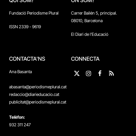
QUI SOM?
ON SOM?
Fundació Periodisme Plural
Carrer Bailén 5, principal.
08010, Barcelona
ISSN 2339 - 9619
El Diari de l'Educació
CONTACTA'NS
CONNECTA
Ana Basanta
X
Instagram
Facebook
RSS
(Twitter)
abasanta@periodismeplural.cat
redaccio@diarieducacio.cat
publicitat@periodismeplural.cat
Telèfon:
932 311 247