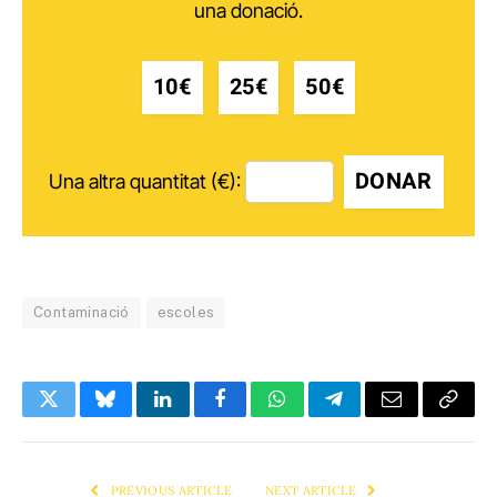
una donació.
10€
25€
50€
DONAR
Una altra quantitat (€):
Contaminació
escoles
Twitter
Bluesky
LinkedIn
Facebook
WhatsApp
Telegram
Email
Copy
Link
PREVIOUS ARTICLE
NEXT ARTICLE