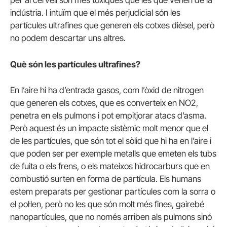
per al cervell són més tòxiques que les que vénen de la
indústria. I intuïm que el més perjudicial són les
partícules ultrafines que generen els cotxes dièsel, però
no podem descartar uns altres.
Què són les partícules ultrafines?
En l’aire hi ha d’entrada gasos, com l’òxid de nitrogen
que generen els cotxes, que es converteix en NO2,
penetra en els pulmons i pot empitjorar atacs d’asma.
Però aquest és un impacte sistèmic molt menor que el
de les partícules, que són tot el sòlid que hi ha en l’aire i
que poden ser per exemple metalls que emeten els tubs
de fuita o els frens, o els mateixos hidrocarburs que en
combustió surten en forma de partícula. Els humans
estem preparats per gestionar partícules com la sorra o
el pol·len, però no les que són molt més fines, gairebé
nanopartícules, que no només arriben als pulmons sinó