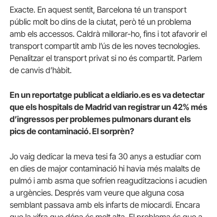
Exacte. En aquest sentit, Barcelona té un transport
públic molt bo dins de la ciutat, però té un problema
amb els accessos. Caldrà millorar-ho, fins i tot afavorir el
transport compartit amb l’ús de les noves tecnologies.
Penalitzar el transport privat si no és compartit. Parlem
de canvis d’hàbit.
En un reportatge publicat a eldiario.es es va detectar
que els hospitals de Madrid van registrar un 42% més
d’ingressos per problemes pulmonars durant els
pics de contaminació. El sorprèn?
Jo vaig dedicar la meva tesi fa 30 anys a estudiar com
en dies de major contaminació hi havia més malalts de
pulmó i amb asma que sofrien reaguditzacions i acudien
a urgències. Després vam veure que alguna cosa
semblant passava amb els infarts de miocardi. Encara
que la xifra que dóna és molt alta. El problema és que a