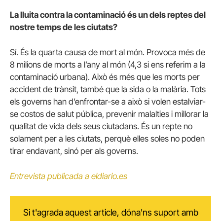
La lluita contra la contaminació és un dels reptes del
nostre temps de les ciutats?
Sí. És la quarta causa de mort al món. Provoca més de
8 milions de morts a l’any al món (4,3 si ens referim a la
contaminació urbana). Això és més que les morts per
accident de trànsit, també que la sida o la malària. Tots
els governs han d’enfrontar-se a això si volen estalviar-
se costos de salut pública, prevenir malalties i millorar la
qualitat de vida dels seus ciutadans. És un repte no
solament per a les ciutats, perquè elles soles no poden
tirar endavant, sinó per als governs.
Entrevista publicada a eldiario.es
Si t'agrada aquest article, dóna'ns suport amb