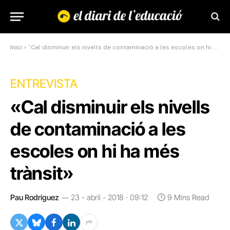
Inici
»
“Cal disminuir els nivells de contaminació a les escoles on hi ha més trànsit”
ENTREVISTA
«Cal disminuir els nivells
de contaminació a les
escoles on hi ha més
trànsit»
Pau Rodríguez
23 - abril - 2018 · 09:12
9 Mins Read