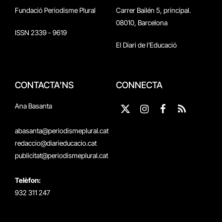
Fundació Periodisme Plural
Carrer Bailén 5, principal.
08010, Barcelona
ISSN 2339 - 9619
El Diari de l'Educació
CONTACTA'NS
CONNECTA
Ana Basanta
X
Instagram
Facebook
RSS
(Twitter)
abasanta@periodismeplural.cat
redaccio@diarieducacio.cat
publicitat@periodismeplural.cat
Telèfon:
932 311 247