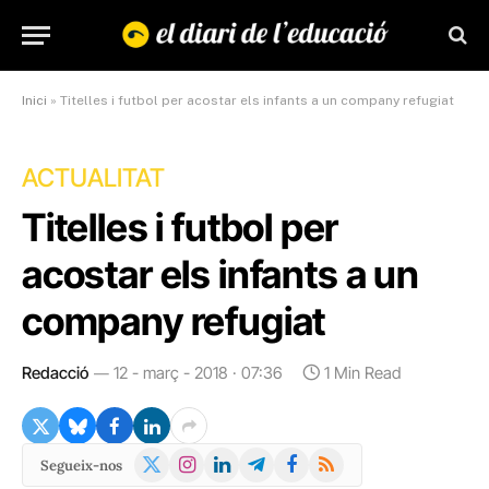
Inici
»
Titelles i futbol per acostar els infants a un company refugiat
ACTUALITAT
Titelles i futbol per
acostar els infants a un
company refugiat
Redacció
12 - març - 2018 · 07:36
1 Min Read
X
Instagram
LinkedIn
Telegram
Facebook
RSS
Segueix-nos
(Twitter)