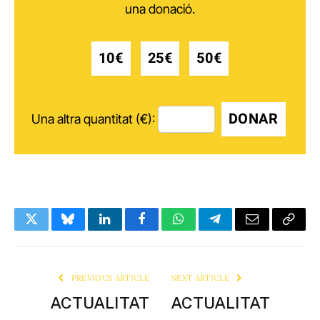
una donació.
10€
25€
50€
DONAR
Una altra quantitat (€):
Twitter
Bluesky
LinkedIn
Facebook
WhatsApp
Telegram
Email
Copy
Link
PREVIOUS ARTICLE
NEXT ARTICLE
ACTUALITAT
ACTUALITAT