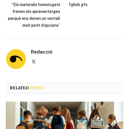
“Els materials homologats
fgbsb gfs
frenen els aprenentatges
perquè ens donen un ventall
molt petit d’opcions”
Redacció
X
(Twitter)
RELATED
POSTS