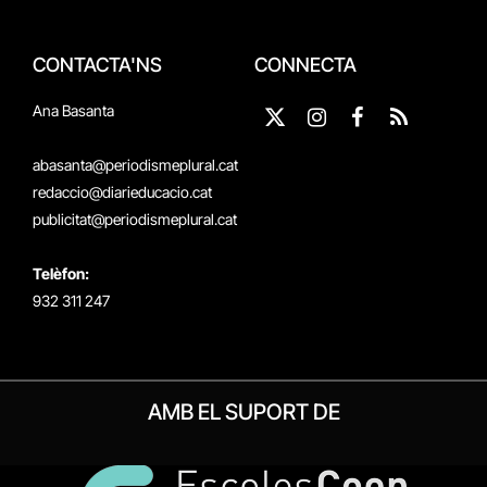
CONTACTA'NS
CONNECTA
Ana Basanta
X
Instagram
Facebook
RSS
(Twitter)
abasanta@periodismeplural.cat
redaccio@diarieducacio.cat
publicitat@periodismeplural.cat
Telèfon:
932 311 247
AMB EL SUPORT DE