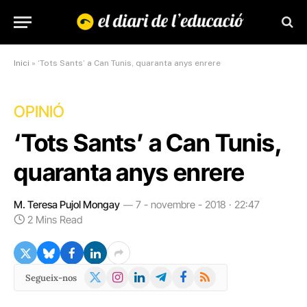
Inici
»
‘Tots Sants’ a Can Tunis, quaranta anys enrere
OPINIÓ
‘Tots Sants’ a Can Tunis,
quaranta anys enrere
M. Teresa Pujol Mongay
7 - novembre - 2018 · 22:47
2 Mins Read
X
Instagram
LinkedIn
Telegram
Facebook
RSS
Segueix-nos
(Twitter)