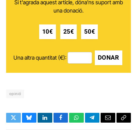
Si t'agrada aquest article, dóna'ns suport amb
una donació.
10€
25€
50€
DONAR
Una altra quantitat (€):
opinió
Twitter
Bluesky
LinkedIn
Facebook
WhatsApp
Telegram
Email
Copy
Link