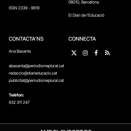
08010, Barcelona
ISSN 2339 - 9619
El Diari de l'Educació
CONTACTA'NS
CONNECTA
Ana Basanta
X
Instagram
Facebook
RSS
(Twitter)
abasanta@periodismeplural.cat
redaccio@diarieducacio.cat
publicitat@periodismeplural.cat
Telèfon:
932 311 247