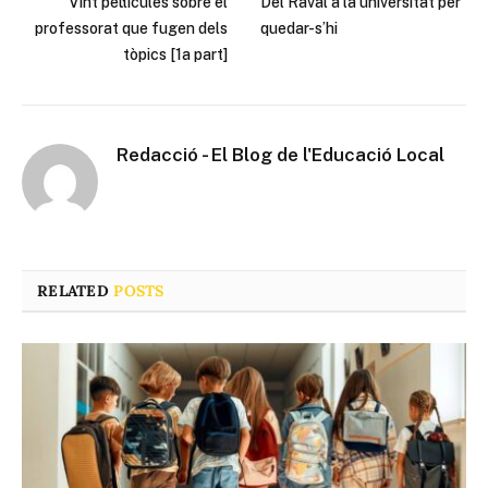
Vint pel·lícules sobre el
Del Raval a la universitat per
professorat que fugen dels
quedar-s’hi
tòpics [1a part]
Redacció - El Blog de l'Educació Local
RELATED
POSTS