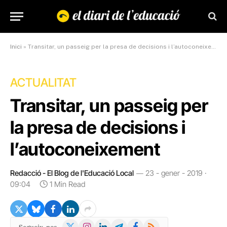
Inici
»
Transitar, un passeig per la presa de decisions i l’autoconeixement
ACTUALITAT
Transitar, un passeig per
la presa de decisions i
l’autoconeixement
Redacció - El Blog de l'Educació Local
23 - gener - 2019 ·
09:04
1 Min Read
X
Instagram
LinkedIn
Telegram
Facebook
RSS