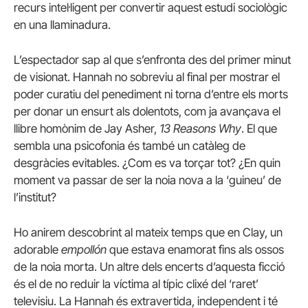
recurs intel·ligent per convertir aquest estudi sociològic
en una llaminadura.
L’espectador sap al que s’enfronta des del primer minut
de visionat. Hannah no sobreviu al final per mostrar el
poder curatiu del penediment ni torna d’entre els morts
per donar un ensurt als dolentots, com ja avançava el
llibre homònim de Jay Asher,
13 Reasons Why
. El que
sembla una psicofonia és també un catàleg de
desgràcies evitables. ¿Com es va torçar tot? ¿En quin
moment va passar de ser la noia nova a la ‘guineu’ de
l’institut?
Ho anirem descobrint al mateix temps que en Clay, un
adorable
empollón
que estava enamorat fins als ossos
de la noia morta. Un altre dels encerts d’aquesta ficció
és el de no reduir la víctima al típic clixé del ‘raret’
televisiu. La Hannah és extravertida, independent i té