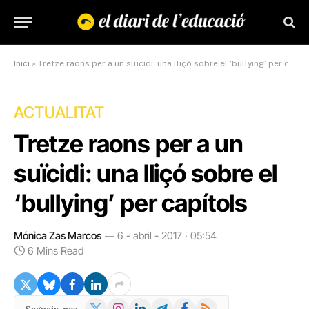
Inici
»
Tretze raons per a un suïcidi: una lliçó sobre el ‘bullying’ per capítols
ACTUALITAT
Tretze raons per a un
suïcidi: una lliçó sobre el
‘bullying’ per capítols
Mónica Zas Marcos
6 - abril - 2017 · 05:54
6 Mins Read
X
Instagram
LinkedIn
Telegram
Facebook
RSS