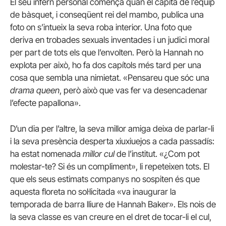
El seu infern personal comença quan el capità de l’equip
de bàsquet, i conseqüent rei del mambo, publica una
foto on s’intueix la seva roba interior. Una foto que
deriva en trobades sexuals inventades i un judici moral
per part de tots els que l’envolten. Però la Hannah no
explota per això, ho fa dos capítols més tard per una
cosa que sembla una nimietat. «Pensareu que sóc una
drama queen
, però això que vas fer va desencadenar
l’efecte papallona».
D’un dia per l’altre, la seva millor amiga deixa de parlar-li
i la seva presència desperta xiuxiuejos a cada passadís:
ha estat nomenada
millor cul
de l’institut. «¿Com pot
molestar-te? Si és un compliment», li repeteixen tots. El
que els seus estimats companys no sospiten és que
aquesta floreta no sol·licitada «va inaugurar la
temporada de barra lliure de Hannah Baker». Els nois de
la seva classe es van creure en el dret de tocar-li el cul,