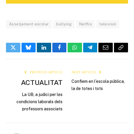
Assetjament escolar
bullying
Netflix
televisió
Twitter
Bluesky
LinkedIn
Facebook
WhatsApp
Telegram
Email
Copy
Link
PREVIOUS ARTICLE
NEXT ARTICLE
ACTUALITAT
Confiem en l’escola pública,
la de totes i tots
La UB, a judici per les
condicions laborals dels
professors associats