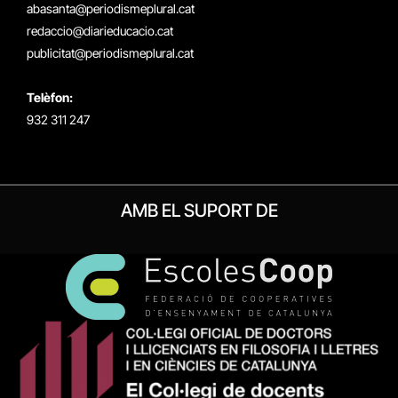
(Twitter)
abasanta@periodismeplural.cat
redaccio@diarieducacio.cat
publicitat@periodismeplural.cat
Telèfon:
932 311 247
AMB EL SUPORT DE