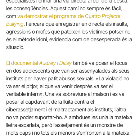
especialistes i enfilar una via directa al cor de la bèstia:
les conseqüències. Aquest camí no sempre és fàcil,
com
va demostrar el programa de Cuatro
Projecte
Bullying
. I encara que enregistrar en directe els insults,
agressions o mofes que pateixen les víctimes potser no
és el mètode idoni, evidencia com de desesperada és la
situació.
El documental
Audrey i Daisy
també va posar el focus
en dos adolescents que van ser assenyalades als seus
instituts per haver patit abusos sexuals. «La violació no
va ser el pitjor, el que va venir després va ser el
veritable infern». Una va sobreviure al malson i es va
posar al capdavant de la lluita contra el
ciberassetjament i el maltractament als instituts; l’altra
no va poder suportar-ho. A ambdues les unia la mateixa
lletra escarlata, però l’assetjament és un monstre de
molts caps i no tots els menors s’enfronten a la mateixa.