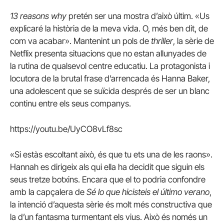
13 reasons why
pretén ser una mostra d’això últim. «Us
explicaré la història de la meva vida. O, més ben dit, de
com va acabar». Mantenint un pols de
thriller
, la sèrie de
Netflix presenta situacions que no estan allunyades de
la rutina de qualsevol centre educatiu. La protagonista i
locutora de la brutal frase d’arrencada és Hanna Baker,
una adolescent que se suïcida després de ser un blanc
continu entre els seus companys.
https://youtu.be/UyCO8vLf8sc
«Si estàs escoltant això, és que tu ets una de les raons».
Hannah es dirigeix als qui ella ha decidit que siguin els
seus tretze botxins. Encara que el to podria confondre
amb la capçalera de
Sé lo que hicisteis el último verano
,
la intenció d’aquesta sèrie és molt més constructiva que
la d’un fantasma turmentant els vius. Això és només un