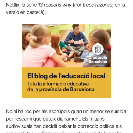
Netflix, la sèrie
13 reasons why
(
Por trece razones,
en la
versió en castellà).
No hi ha lloc per als escrúpols quan un menor se suïcida
per l’escarni que pateix diàriament. Els mitjans
audiovisuals han decidit deixar la correcció política als