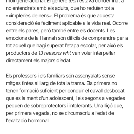
molt generacional. El gènere
teen
estava condemnat a
no entendre’s amb els adults, que ho reduïen tot a
«ximpleries de nens». El problema és que aquesta
consideració és fàcilment aplicable a la vida real. Ocorre
entre els pares, però també entre els docents. Les
emocions de la Hannah són difícils de comprendre per a
tot aquell que hagi superat l’etapa escolar, per això els
productors de
13 reasons wht
van voler interpel·lar
directament els majors d’edat.
Els professors i els familiars són assenyalats sense
mitges tintes al llarg de tota la trama. Els primers no
tenen formació suficient per conduir el cavall desbocat
que és la ment d’un adolescent, i els segons a vegades
pequen de sobreprotectors i intolerants. Una lliçó que,
per primera vegada, no se circumscriu a l’edat de
l’exaltació hormonal.