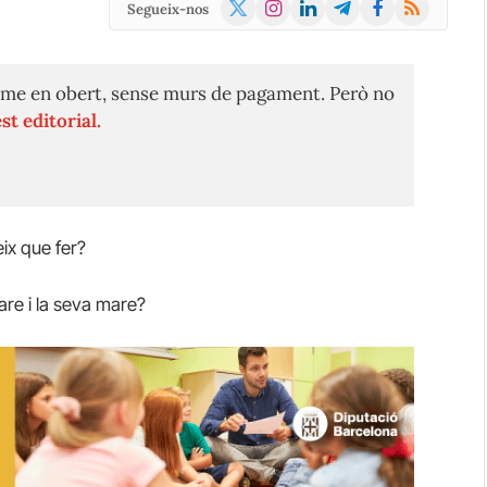
X
Instagram
LinkedIn
Telegram
Facebook
RSS
Segueix-nos
(Twitter)
me en obert, sense murs de pagament. Però no
st editorial.
eix que fer?
pare i la seva mare?