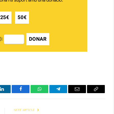
25€
50€
DONAR
):
LinkedIn
Facebook
WhatsApp
Telegram
Email
Copy
Link
NEXT ARTICLE