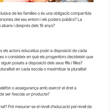
lusiva de les famílies o és una obligació compartida
ersones del seu entorn i els poders públics? La
xa abans i després dels 16 anys?
ots els actors educatius posin a disposició de cada
s o consisteix en què els progenitors decideixin que
uin posats a disposició dels seus fills i filles?
 pluralitat en cada escola o maximitzar la pluralitat
telèfon o assegurança amb exercir el dret a
de ser l’escola un producte?
? Pot mesurar-se el nivell d’educació pel nivell de