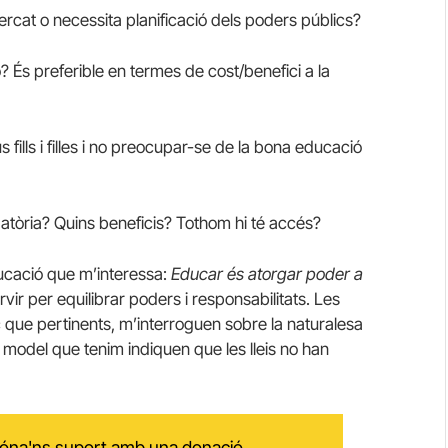
 mercat o necessita planificació dels poders públics?
 És preferible en termes de cost/benefici a la
fills i filles i no preocupar-se de la bona educació
igatòria? Quins beneficis? Tothom hi té accés?
ucació que m’interessa:
Educar és atorgar poder a
vir per equilibrar poders i responsabilitats. Les
c que pertinents, m’interroguen sobre la naturalesa
el model que tenim indiquen que les lleis no han
 dóna'ns suport amb una donació.