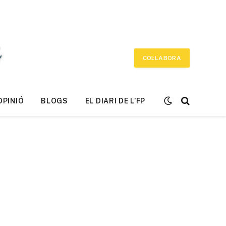
COL·LABORA
OPINIÓ
BLOGS
EL DIARI DE L’FP