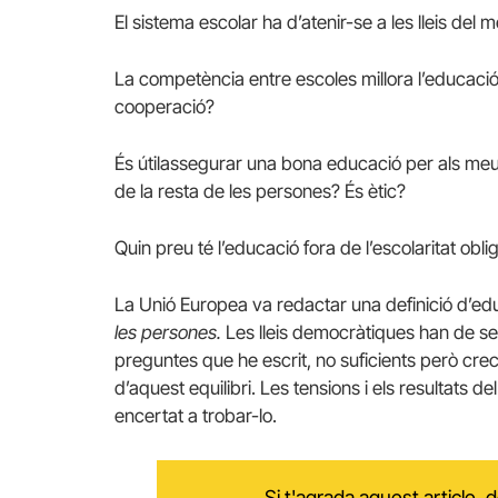
El sistema escolar ha d’atenir-se a les lleis del
La competència entre escoles millora l’educació?
cooperació?
És útilassegurar una bona educació per als meus 
de la resta de les persones? És ètic?
Quin preu té l’educació fora de l’escolaritat obl
La Unió Europea va redactar una definició d’ed
les persones.
Les lleis democràtiques han de ser
preguntes que he escrit, no suficients però cre
d’aquest equilibri. Les tensions i els resultats d
encertat a trobar-lo.
Si t'agrada aquest article,