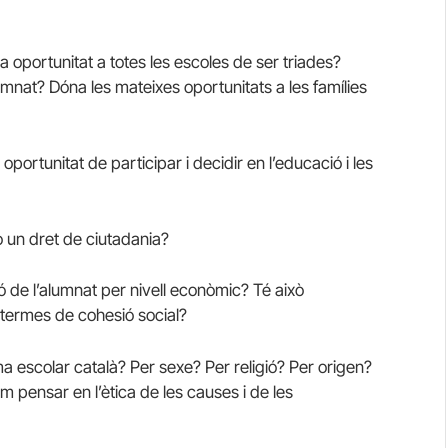
a oportunitat a totes les escoles de ser triades?
lumnat? Dóna les mateixes oportunitats a les famílies
oportunitat de participar i decidir en l’educació i les
 o un dret de ciutadania?
ó de l’alumnat per nivell econòmic? Té això
termes de cohesió social?
ema escolar català? Per sexe? Per religió? Per origen?
m pensar en l’ètica de les causes i de les