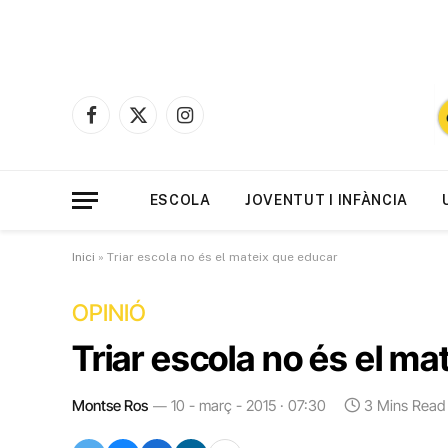
Facebook
X
Instagram
(Twitter)
ESCOLA
JOVENTUT I INFÀNCIA
Inici
»
Triar escola no és el mateix que educar
OPINIÓ
Triar escola no és el m
Montse Ros
10 - març - 2015 · 07:30
3 Mins Read