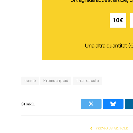
10€
Una altra quantitat (€
opinió
Preinscripció
Triar escola
SHARE.
Twitter
Bluesky
PREVIOUS ARTICLE