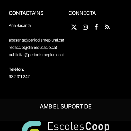
CONTACTA'NS
CONNECTA
Ana Basanta
X
Instagram
Facebook
RSS
(Twitter)
abasanta@periodismeplural.cat
redaccio@diarieducacio.cat
publicitat@periodismeplural.cat
Telèfon:
932 311 247
AMB EL SUPORT DE