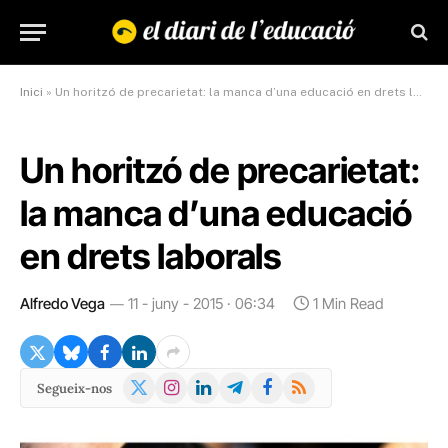
Inici
»
Un horitzó de precarietat: la manca d’una educació en drets laborals
Un horitzó de precarietat:
la manca d’una educació
en drets laborals
Alfredo Vega
11 - juny - 2015 · 06:34
1 Min Read
X
Instagram
LinkedIn
Telegram
Facebook
RSS
Segueix-nos
(Twitter)