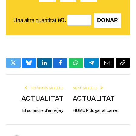
DONAR
Una altra quantitat (€):
Twitter
Bluesky
LinkedIn
Facebook
WhatsApp
Telegram
Email
Copy
Link
PREVIOUS ARTICLE
NEXT ARTICLE
ACTUALITAT
ACTUALITAT
El somriure d’en Vijay
HUMOR: Jugar al carrer