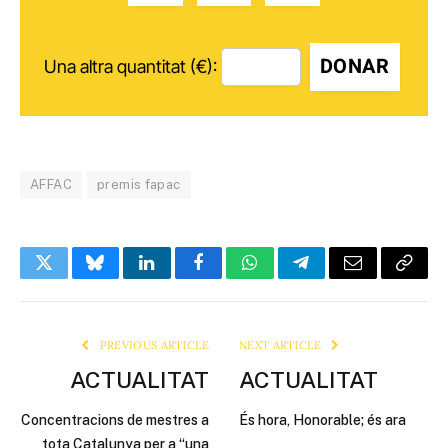
DONAR
Una altra quantitat (€):
AFFAC
premis fapac
Twitter
Bluesky
LinkedIn
Facebook
WhatsApp
Telegram
Email
Copy
Link
PREVIOUS ARTICLE
NEXT ARTICLE
ACTUALITAT
ACTUALITAT
Concentracions de mestres a
És hora, Honorable; és ara
tota Catalunya per a “una