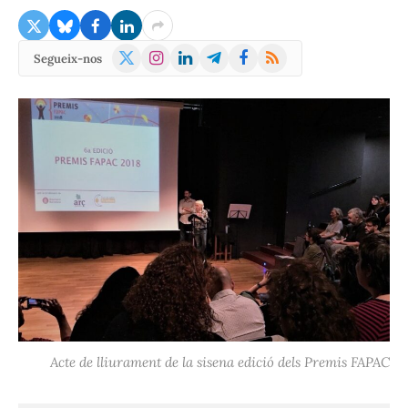
X
Instagram
LinkedIn
Telegram
Facebook
RSS
Segueix-nos
(Twitter)
Acte de lliurament de la sisena edició dels Premis FAPAC