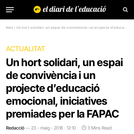
Inici
»
Un hort solidari, un espai de convivència i un projecte d’educació emocional, iniciatives premiades per la FAPAC
ACTUALITAT
Un hort solidari, un espai
de convivència i un
projecte d’educació
emocional, iniciatives
premiades per la FAPAC
Redacció
23 - maig - 2018 · 12:10
3 Mins Read