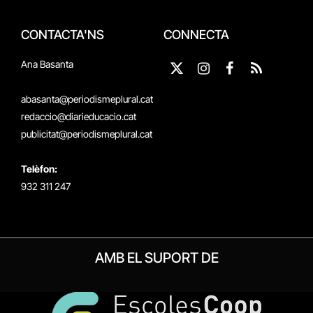
CONTACTA'NS
CONNECTA
Ana Basanta
X
Instagram
Facebook
RSS
(Twitter)
abasanta@periodismeplural.cat
redaccio@diarieducacio.cat
publicitat@periodismeplural.cat
Telèfon:
932 311 247
AMB EL SUPORT DE