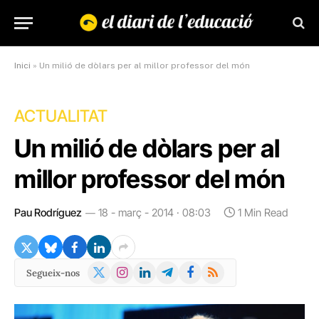
Inici
»
Un milió de dòlars per al millor professor del món
ACTUALITAT
Un milió de dòlars per al
millor professor del món
Pau Rodríguez
18 - març - 2014 · 08:03
1 Min Read
X
Instagram
LinkedIn
Telegram
Facebook
RSS
Segueix-nos
(Twitter)