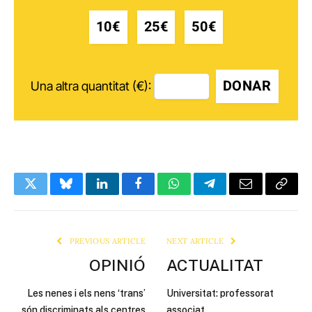
10€
25€
50€
DONAR
Una altra quantitat (€):
Twitter
Bluesky
LinkedIn
Facebook
WhatsApp
Telegram
Email
Copy
Link
PREVIOUS ARTICLE
NEXT ARTICLE
OPINIÓ
ACTUALITAT
Les nenes i els nens ‘trans’
Universitat: professorat
són discriminats als centres
associat