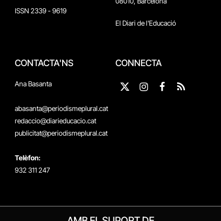
08010, Barcelona
ISSN 2339 - 9619
El Diari de l'Educació
CONTACTA'NS
CONNECTA
Ana Basanta
X
Instagram
Facebook
RSS
(Twitter)
abasanta@periodismeplural.cat
redaccio@diarieducacio.cat
publicitat@periodismeplural.cat
Telèfon:
932 311 247
AMB EL SUPORT DE