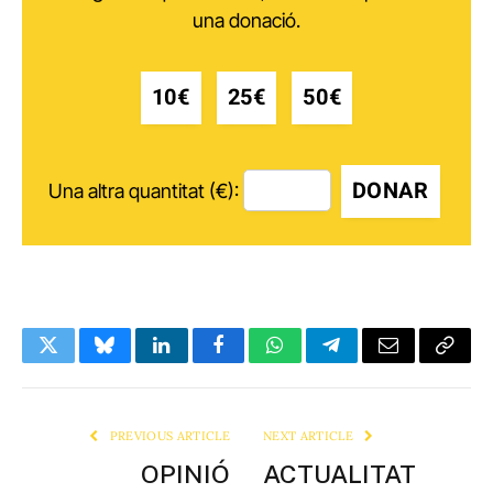
una donació.
10€
25€
50€
DONAR
Una altra quantitat (€):
Twitter
Bluesky
LinkedIn
Facebook
WhatsApp
Telegram
Email
Copy
Link
PREVIOUS ARTICLE
NEXT ARTICLE
OPINIÓ
ACTUALITAT