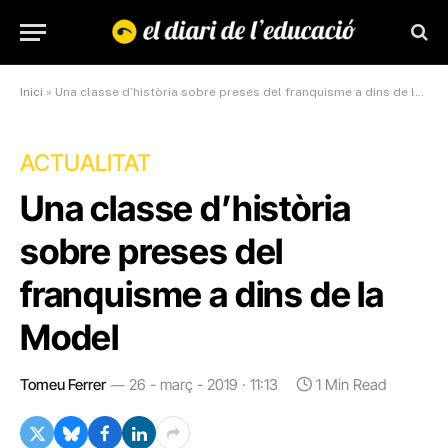
Inici
»
Una classe d’història sobre preses del franquisme a dins de la Model
ACTUALITAT
Una classe d’història
sobre preses del
franquisme a dins de la
Model
Tomeu Ferrer
26 - març - 2019 · 11:13
1 Min Read