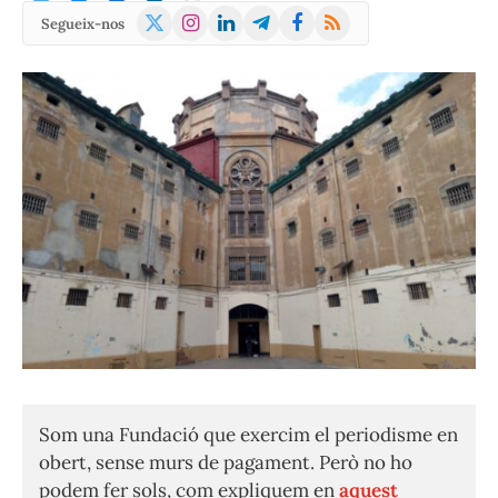
X
Instagram
LinkedIn
Telegram
Facebook
RSS
Segueix-nos
(Twitter)
Som una Fundació que exercim el periodisme en
obert, sense murs de pagament. Però no ho
podem fer sols, com expliquem en
aquest