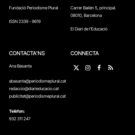
Fundació Periodisme Plural
Carrer Bailén 5, principal.
08010, Barcelona
ISSN 2339 - 9619
El Diari de l'Educació
CONTACTA'NS
CONNECTA
Ana Basanta
X
Instagram
Facebook
RSS
(Twitter)
abasanta@periodismeplural.cat
redaccio@diarieducacio.cat
publicitat@periodismeplural.cat
Telèfon:
932 311 247