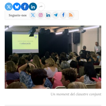
X
Instagram
LinkedIn
Telegram
Facebook
RSS
Segueix-nos
(Twitter)
Un moment del claustre conjunt