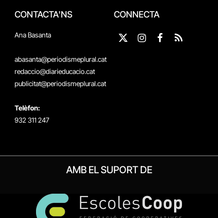
CONTACTA'NS
CONNECTA
Ana Basanta
X
Instagram
Facebook
RSS
(Twitter)
abasanta@periodismeplural.cat
redaccio@diarieducacio.cat
publicitat@periodismeplural.cat
Telèfon:
932 311 247
AMB EL SUPORT DE