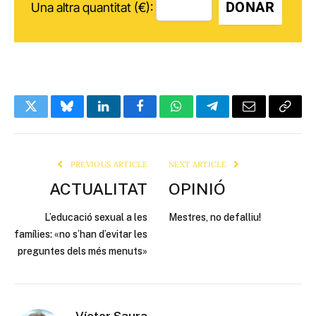
DONAR
Una altra quantitat (€):
Twitter
Bluesky
LinkedIn
Facebook
WhatsApp
Telegram
Email
Copy
Link
PREVIOUS ARTICLE
NEXT ARTICLE
ACTUALITAT
OPINIÓ
L’educació sexual a les
Mestres, no defalliu!
famílies: «no s’han d’evitar les
preguntes dels més menuts»