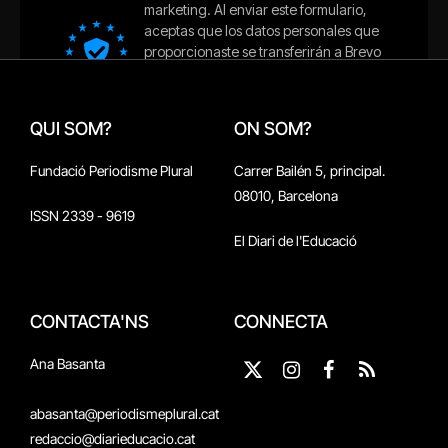
QUI SOM?
ON SOM?
Fundació Periodisme Plural
Carrer Bailén 5, principal.
08010, Barcelona
ISSN 2339 - 9619
El Diari de l'Educació
CONTACTA'NS
CONNECTA
Ana Basanta
X
Instagram
Facebook
RSS
(Twitter)
abasanta@periodismeplural.cat
redaccio@diarieducacio.cat