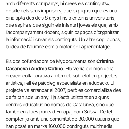
amb diferents companys, hi crees els continguts»,
detallen els seus impulsors, que expliquen que és una
eina apta des dels 8 anys fins a entorns universitaris, i
que aspira a que siguin els infants i joves els que, amb
l’acompanyament docent, siguin capaços d’organitzar
la informació i crear els continguts. Un altre cop, doncs,
la idea de l’alumne com a motor de l’aprenentatge.
Els dos cofundadors de Mydocumenta són
Cristina
Casanova i Andrea Cotino
. Ella venia del món de la
creació col·laborativa a internet, sobretot en projectes
artístics, i ell és psicòleg especialista en educació. El
projecte va arrancar el 2007, però es comercialitza des
de fa tan sols un any, i ja s’està utilitzant en alguns
centres educatius no només de Catalunya, sinó que
també en altres punts d’Europa, com Suïssa. De fet,
compten ja amb una comunitat de 30.000 usuaris que
han posat en marxa 160.000 continguts multimèdia.