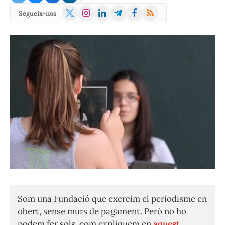
X
Instagram
LinkedIn
Telegram
Facebook
RSS
Segueix-nos
(Twitter)
Som una Fundació que exercim el periodisme en
obert, sense murs de pagament. Però no ho
podem fer sols, com expliquem en
aquest