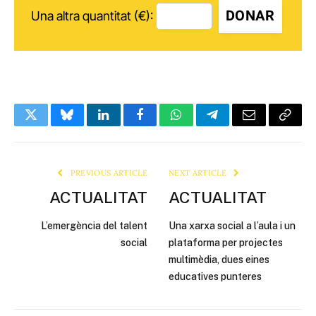
DONAR
Una altra quantitat (€):
Twitter
Bluesky
LinkedIn
Facebook
WhatsApp
Telegram
Email
Copy
Link
PREVIOUS ARTICLE
NEXT ARTICLE
ACTUALITAT
ACTUALITAT
L’emergència del talent
Una xarxa social a l’aula i un
social
plataforma per projectes
multimèdia, dues eines
educatives punteres