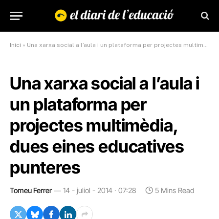
Inici
»
Una xarxa social a l’aula i un plataforma per projectes multimèdia, dues eines educatives punteres
Una xarxa social a l’aula i
un plataforma per
projectes multimèdia,
dues eines educatives
punteres
Tomeu Ferrer
14 - juliol - 2014 · 07:28
5 Mins Read