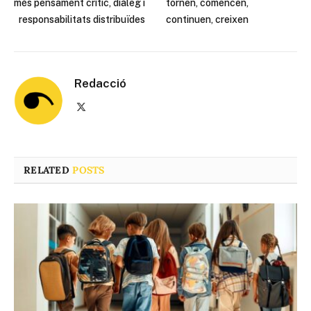
més pensament crític, diàleg i
tornen, comencen,
responsabilitats distribuïdes
continuen, creixen
Redacció
X
(Twitter)
RELATED
POSTS