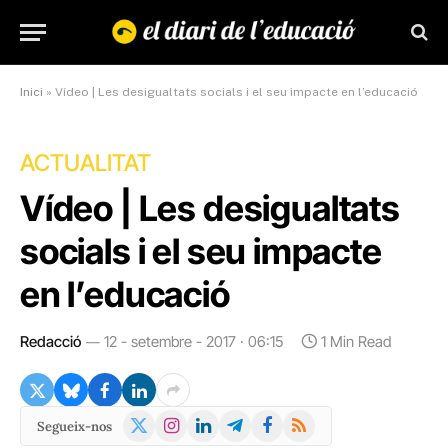
Inici
»
Vídeo | Les desigualtats socials i el seu impacte en l’educació
ACTUALITAT
Vídeo | Les desigualtats
socials i el seu impacte
en l’educació
Redacció
12 - setembre - 2017 · 06:15
1 Min Read
X
Instagram
LinkedIn
Telegram
Facebook
RSS
Segueix-nos
(Twitter)