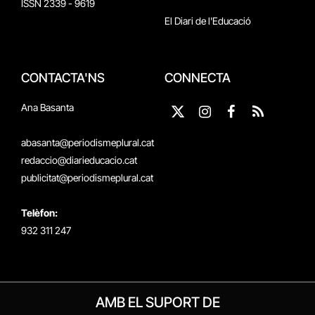
ISSN 2339 - 9619
El Diari de l'Educació
CONTACTA'NS
CONNECTA
Ana Basanta
X
Instagram
Facebook
RSS
(Twitter)
abasanta@periodismeplural.cat
redaccio@diarieducacio.cat
publicitat@periodismeplural.cat
Telèfon:
932 311 247
AMB EL SUPORT DE