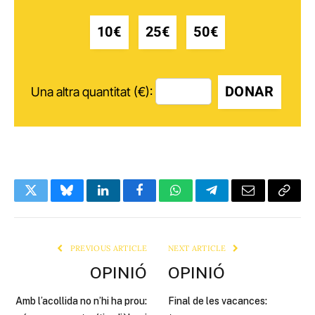
10€
25€
50€
DONAR
Una altra quantitat (€):
Twitter
Bluesky
LinkedIn
Facebook
WhatsApp
Telegram
Email
Copy
Link
PREVIOUS ARTICLE
NEXT ARTICLE
OPINIÓ
OPINIÓ
Amb l’acollida no n’hi ha prou:
Final de les vacances: