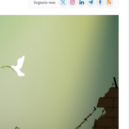
X
Instagram
LinkedIn
Telegram
Facebook
RSS
Segueix-nos
(Twitter)