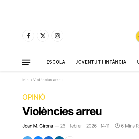
Facebook
X
Instagram
(Twitter)
ESCOLA
JOVENTUT I INFÀNCIA
Inici
»
Violències arreu
OPINIÓ
Violències arreu
Joan M. Girona
26 - febrer - 2026 · 14:11
6 Mins 