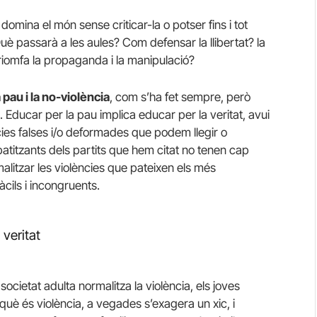
domina el món sense criticar-la o potser fins i tot
uè passarà a les aules? Com defensar la llibertat? la
riomfa la propaganda i la manipulació?
 pau i la no-violència
, com s’ha fet sempre, però
Educar per la pau implica educar per la veritat, avui
ícies falses i/o deformades que podem llegir o
mpatitzants dels partits que hem citat no tenen cap
alitzar les violències que pateixen els més
àcils i incongruents.
 veritat
a societat adulta normalitza la violència, els joves
què és violència, a vegades s’exagera un xic, i