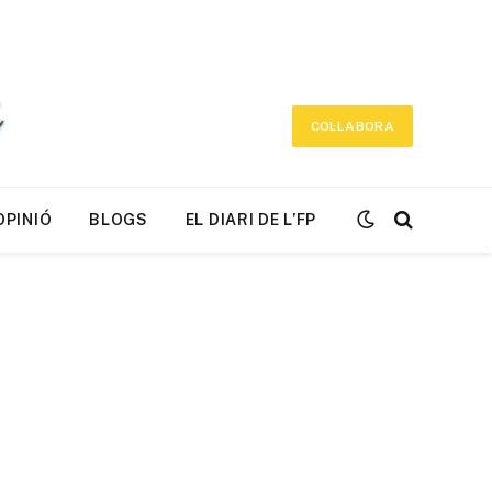
COL·LABORA
OPINIÓ
BLOGS
EL DIARI DE L’FP