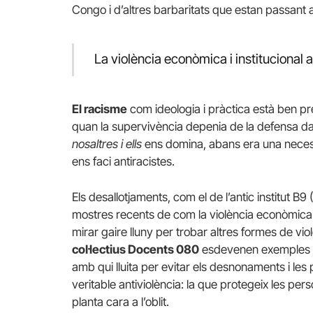
Congo i d’altres barbaritats que estan passan
La violència econòmica i institucional 
El racisme
com ideologia i pràctica està ben pre
quan la supervivència depenia de la defensa da
nosaltres i ells
ens domina, abans era una necess
ens faci antiracistes.
Els desallotjaments, com el de l’antic institut B9
mostres recents de com la violència econòmica i 
mirar gaire lluny per trobar altres formes de v
col·lectius Docents 080
esdevenen exemples con
amb qui lluita per evitar els desnonaments i les
veritable antiviolència: la que protegeix les perso
planta cara a l’oblit.