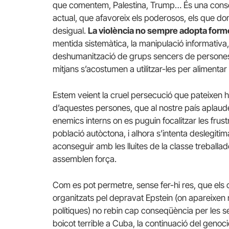
que comentem, Palestina, Trump… És una conseq
actual, que afavoreix els poderosos, els que d
desigual.
La violència no sempre adopta forme
mentida sistemàtica, la manipulació informativa, 
deshumanització de grups sencers de persones. L
mitjans s’acostumen a utilitzar-les per alimentar l
Estem veient la cruel persecució que pateixen hab
d’aquestes persones, que al nostre país aplaud
enemics interns on es puguin focalitzar les frus
població autòctona, i alhora s’intenta deslegit
aconseguir amb les lluites de la classe treballa
assemblen força.
Com es pot permetre, sense fer-hi res, que els c
organitzats pel depravat Epstein (on apareixe
polítiques) no rebin cap conseqüència per les s
boicot terrible a Cuba, la continuació del genoci