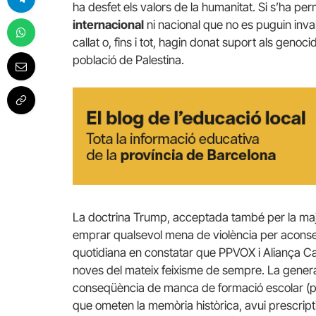
ha desfet els valors de la humanitat. Si s’ha pe
internacional
ni nacional que no es puguin inva
callat o, fins i tot, hagin donat suport als genoc
població de Palestina.
La doctrina Trump, acceptada també per la maj
emprar qualsevol mena de violència per aconsegu
quotidiana en constatar que PPVOX i Aliança Cat
noves del mateix feixisme de sempre. La gener
conseqüència de manca de formació escolar (p
que ometen la memòria històrica, avui prescriptiv