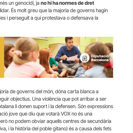
rmès un genocidi, ja
no hi ha normes de dret
lidar. És molt greu que la majoria de governs hagin
ides i perseguit a qui protestava o defensava la
oria de governs del món, dóna carta blanca a
ir objectius. Una violència que pot arribar a ser
alana li donen suport i la defensen. Són expressions
ació jove que diu que votarà VOX no és una
erò no podem obviar aquells centres de secundària
a, i la història del poble gitano) és a causa dels fets