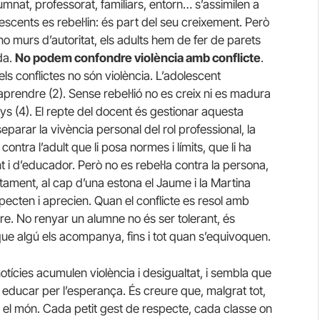
umnat, professorat, familiars, entorn… s’assimilen a
scents es rebel·lin: és part del seu creixement. Però
no murs d’autoritat, els adults hem de fer de parets
da.
No podem confondre violència amb conflicte
.
els conflictes no són violència. L’adolescent
aprendre (2). Sense rebel·lió no es creix ni es madura
ys (4). El repte del docent és gestionar aquesta
parar la vivència personal del rol professional, la
contra l’adult que li posa normes i límits, que li ha
t i d’educador. Però no es rebel·la contra la persona,
tament, al cap d’una estona el Jaume i la Martina
especten i aprecien. Quan el conflicte es resol amb
ure. No renyar un alumne no és ser tolerant, és
 que algú els acompanya, fins i tot quan s’equivoquen.
otícies acumulen violència i desigualtat, i sembla que
educar per l’esperança. És creure que, malgrat tot,
ar el món. Cada petit gest de respecte, cada classe on