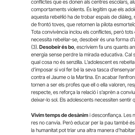
conflictes que es donen als centres escolars, al
comportaments violents. És legítim que els adole
aquesta rebel·lió ha de trobar espais de diàleg, 
de frontó toves, que retornen la pilota esmorteï
Tota convivència inclou els conflictes, però tots 
necessita rebel·lar-se, desobeir és una forma d’
(3).
Desobeir és bo
, escrivíem fa uns quants an
energia sense perdre la mirada educativa. Cal se
qual cosa no és senzilla. L’adolescent es rebel·la 
d’imposar si vol fer bé la seva tasca d’ensenyan
contra el Jaume o la Martina. En acabar l’enfron
tornen a ser els profes que ell o ella valoren, r
respecte, es reforça la relació i s’aprèn a convi
deixar-lo sol. Els adolescents necessiten sentir
Vivim temps de desànim
i desconfiança. Les n
res no canvia. Però educar per la pau també és 
la humanitat pot triar una altra manera d’habit