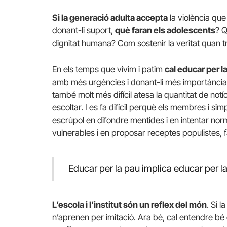
Si la generació adulta accepta
la violència que 
donant-li suport,
què faran els adolescents
? Q
dignitat humana? Com sostenir la veritat quan t
En els temps que vivim i patim
cal educar per la
amb més urgències i donant-li més importància. 
també molt més difícil atesa la quantitat de not
escoltar. I es fa difícil perquè els membres i si
escrúpol en difondre mentides i en intentar norm
vulnerables i en proposar receptes populistes, f
Educar per la pau implica educar per la
L’escola i l’institut són un reflex del món
. Si l
n’aprenen per imitació. Ara bé, cal entendre bé 