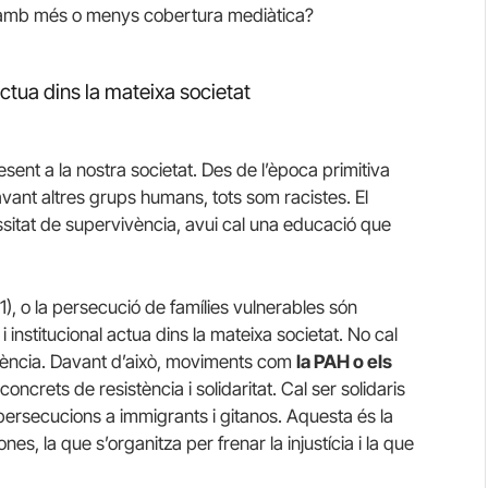
t amb més o menys cobertura mediàtica?
actua dins la mateixa societat
sent a la nostra societat. Des de l’època primitiva
vant altres grups humans, tots som racistes. El
itat de supervivència, avui cal una educació que
 (1), o la persecució de famílies vulnerables són
institucional actua dins la mateixa societat. No cal
iolència. Davant d’això, moviments com
la PAH o els
crets de resistència i solidaritat. Cal ser solidaris
 persecucions a immigrants i gitanos. Aquesta és la
nes, la que s’organitza per frenar la injustícia i la que