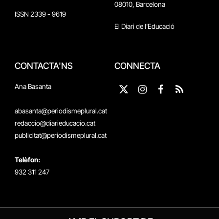
08010, Barcelona
ISSN 2339 - 9619
El Diari de l'Educació
CONTACTA'NS
CONNECTA
Ana Basanta
X
Instagram
Facebook
RSS
(Twitter)
abasanta@periodismeplural.cat
redaccio@diarieducacio.cat
publicitat@periodismeplural.cat
Telèfon:
932 311 247