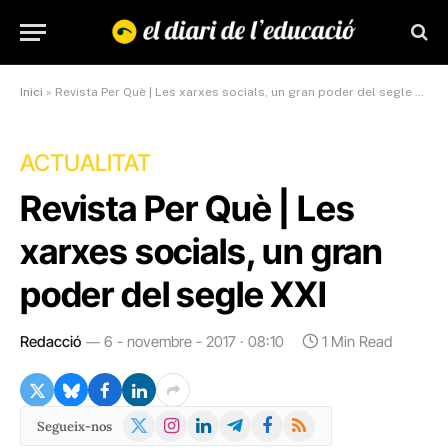
Inici
»
Revista Per Què | Les xarxes socials, un gran poder del segle XXI
ACTUALITAT
Revista Per Què | Les
xarxes socials, un gran
poder del segle XXI
Redacció
6 - novembre - 2017 · 08:10
1 Min Read
X
Instagram
LinkedIn
Telegram
Facebook
RSS
Segueix-nos
(Twitter)