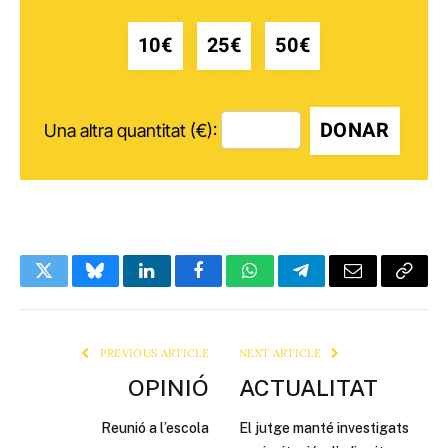
10€
25€
50€
DONAR
Una altra quantitat (€):
Twitter
Bluesky
LinkedIn
Facebook
WhatsApp
Telegram
Email
Copy
Link
PREVIOUS ARTICLE
NEXT ARTICLE
OPINIÓ
ACTUALITAT
Reunió a l’escola
El jutge manté investigats