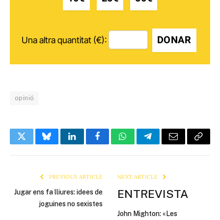
DONAR
Una altra quantitat (€):
opinió
Twitter
Bluesky
LinkedIn
Facebook
WhatsApp
Telegram
Email
Copy
Link
PREVIOUS ARTICLE
NEXT ARTICLE
ENTREVISTA
Jugar ens fa lliures: idees de
joguines no sexistes
John Mighton: «Les