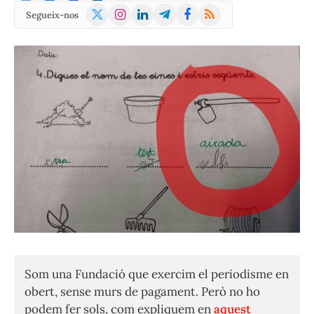
X
Instagram
LinkedIn
Telegram
Facebook
RSS
Segueix-nos
(Twitter)
Som una Fundació que exercim el periodisme en
obert, sense murs de pagament. Però no ho
podem fer sols, com expliquem en
aquest