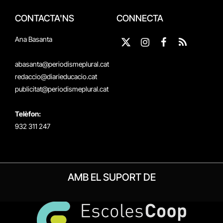
CONTACTA'NS
CONNECTA
Ana Basanta
X
Instagram
Facebook
RSS
(Twitter)
abasanta@periodismeplural.cat
redaccio@diarieducacio.cat
publicitat@periodismeplural.cat
Telèfon:
932 311 247
AMB EL SUPORT DE