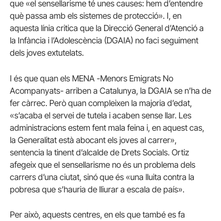
que «el
sensellarisme
té unes causes: hem d’entendre
què passa amb els sistemes de protecció». I, en
aquesta línia critica que la Direcció General d’Atenció a
la Infància i l’Adolescència (
DGAIA
) no faci seguiment
dels joves extutelats.
I és que quan els MENA -Menors Emigrats No
Acompanyats- arriben a Catalunya, la
DGAIA
se n’ha de
fer càrrec. Però quan compleixen la majoria d’edat,
«s’acaba el servei de tutela i acaben sense llar. Les
administracions estem fent mala feina i, en aquest cas,
la Generalitat està abocant els joves al carrer»,
sentencia la tinent d’alcalde de Drets Socials. Ortiz
afegeix que el
sensellarisme
no és un problema dels
carrers d’una ciutat, sinó que és «una lluita contra la
pobresa que s’hauria de lliurar a escala de país».
Per això, aquests centres, en els que també es fa