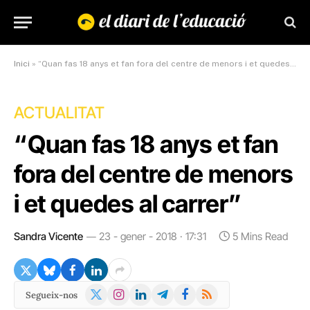
Inici
»
“Quan fas 18 anys et fan fora del centre de menors i et quedes al carrer”
ACTUALITAT
“Quan fas 18 anys et fan
fora del centre de menors
i et quedes al carrer”
Sandra Vicente
23 - gener - 2018 · 17:31
5 Mins Read
X
Instagram
LinkedIn
Telegram
Facebook
RSS
Segueix-nos
(Twitter)