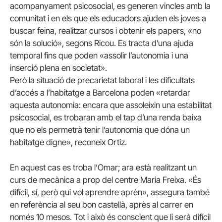
acompanyament psicosocial, es generen vincles amb la
comunitat i en els que els educadors ajuden els joves a
buscar feina, realitzar cursos i obtenir els papers, «no
són la solució», segons
Ricou
. Es tracta d’una ajuda
temporal fins que poden «assolir l’autonomia i una
inserció plena en societat».
Però la situació de precarietat laboral i les dificultats
d’accés a l’habitatge a Barcelona poden «retardar
aquesta autonomia: encara que assoleixin una estabilitat
psicosocial, es trobaran amb el tap d’una renda baixa
que no els permetrà tenir l’autonomia que dóna un
habitatge digne», reconeix Ortiz.
En aquest cas es troba l’Omar; ara està realitzant un
curs de mecànica a prop del centre Maria
Freixa
. «És
difícil, sí, però qui vol aprendre aprèn», assegura també
en referència al seu bon castellà, après al carrer en
només 10 mesos. Tot i això és conscient que li serà difícil