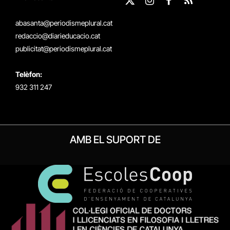
X
Instagram
Facebook
RSS
(Twitter)
abasanta@periodismeplural.cat
redaccio@diarieducacio.cat
publicitat@periodismeplural.cat
Telèfon:
932 311 247
AMB EL SUPORT DE