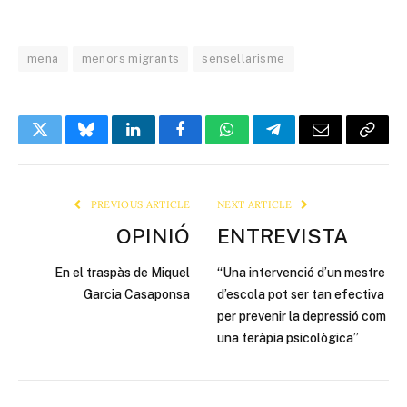
mena
menors migrants
sensellarisme
Twitter
Bluesky
LinkedIn
Facebook
WhatsApp
Telegram
Email
Copy
Link
PREVIOUS ARTICLE
NEXT ARTICLE
OPINIÓ
ENTREVISTA
En el traspàs de Miquel
“Una intervenció d’un mestre
Garcia Casaponsa
d’escola pot ser tan efectiva
per prevenir la depressió com
una teràpia psicològica”