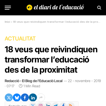
Inici
»
18 veus que reivindiquen transformar l’educació des de la proximitat
ACTUALITAT
18 veus que reivindiquen
transformar l’educació
des de la proximitat
Redacció - El Blog de l'Educació Local
22 - novembre - 2019
· 07:17
1 Min Read
X
Instagram
LinkedIn
Telegram
Facebook
RSS