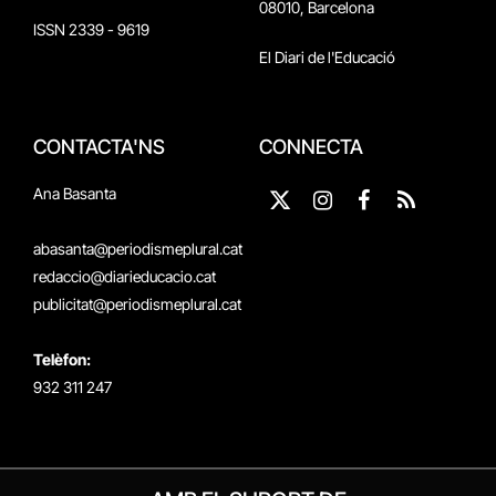
08010, Barcelona
ISSN 2339 - 9619
El Diari de l'Educació
CONTACTA'NS
CONNECTA
Ana Basanta
X
Instagram
Facebook
RSS
(Twitter)
abasanta@periodismeplural.cat
redaccio@diarieducacio.cat
publicitat@periodismeplural.cat
Telèfon:
932 311 247