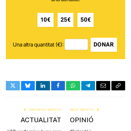
10€
25€
50€
DONAR
Una altra quantitat (€):
Twitter
Bluesky
LinkedIn
Facebook
WhatsApp
Telegram
Email
Copy
Link
PREVIOUS ARTICLE
NEXT ARTICLE
ACTUALITAT
OPINIÓ