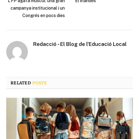
L’FP agafa múscul: una gran
‘El irlandés’
campanya institucional i un
Congrés en pocs dies
Redacció - El Blog de l'Educació Local
RELATED
POSTS