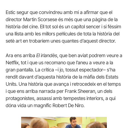
Estic segur que convindreu amb mi a afirmar que el
director Martin Scorsese és més que una pàgina de la
història del cine. Ell tot sol és un capítol sencer i si féssim
una llista amb les millors pel·lícules de tota la història del
setè art en trobaríem unes quantes d’aquest director.
Ara ens arriba
El irlandès
, que ben aviat podrem veure a
Netflix, tot i que us recomano que l’aneu a veure a la
gran pantalla. La crítica –i jo, tossut espectador– s’ha
rendit davant d’aquesta història de la màfia dels Estats
Units. Una història que avança i retrocedeix en el temps
i que ens arriba narrada per Frank Sheeran, un dels
protagonistes, assassí amb tempestes interiors, a qui
dóna vida un magnífic Robert De Niro.