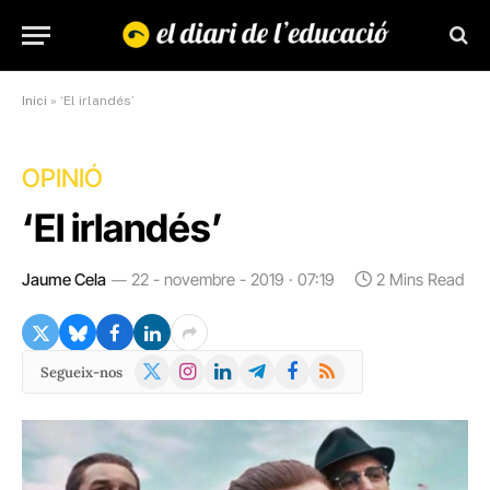
Inici
»
‘El irlandés’
OPINIÓ
‘El irlandés’
Jaume Cela
22 - novembre - 2019 · 07:19
2 Mins Read
X
Instagram
LinkedIn
Telegram
Facebook
RSS
Segueix-nos
(Twitter)