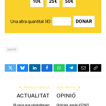
10€
25€
50€
DONAR
Una altra quantitat (€):
opinió
Twitter
Bluesky
LinkedIn
Facebook
WhatsApp
Telegram
Email
Copy
Link
PREVIOUS ARTICLE
NEXT ARTICLE
ACTUALITAT
OPINIÓ
18 veus que reivindiquen
Gràcies, equip d’EN21