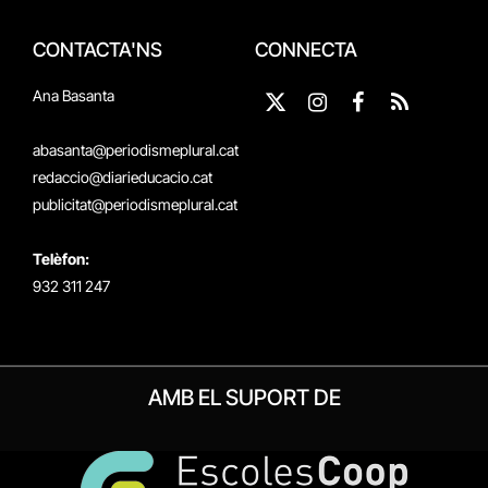
CONTACTA'NS
CONNECTA
Ana Basanta
X
Instagram
Facebook
RSS
(Twitter)
abasanta@periodismeplural.cat
redaccio@diarieducacio.cat
publicitat@periodismeplural.cat
Telèfon:
932 311 247
AMB EL SUPORT DE