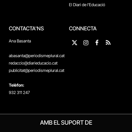
El Diari de l'Educació
CONTACTA'NS
CONNECTA
Ana Basanta
X
Instagram
Facebook
RSS
(Twitter)
abasanta@periodismeplural.cat
redaccio@diarieducacio.cat
publicitat@periodismeplural.cat
Telèfon:
932 311 247
AMB EL SUPORT DE