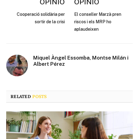
OPINIÓ
OPINIÓ
Cooperació solidària per
El conseller Marzà pren
sortir de la crisi
riscos i els MRP ho
aplaudeixen
Miquel Àngel Essomba, Montse Milán i
Albert Pérez
RELATED
POSTS