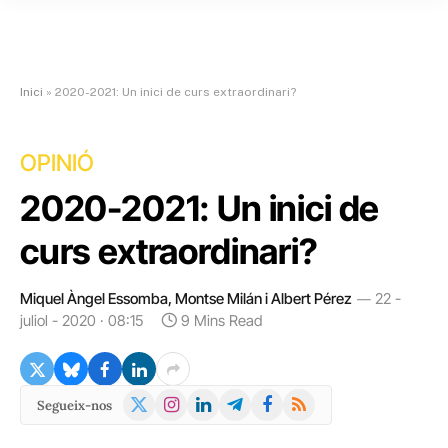
Inici
»
2020-2021: Un inici de curs extraordinari?
OPINIÓ
2020-2021: Un inici de
curs extraordinari?
Miquel Àngel Essomba, Montse Milán i Albert Pérez
22 -
juliol - 2020 · 08:15
9 Mins Read
X
Instagram
LinkedIn
Telegram
Facebook
RSS
Segueix-nos
(Twitter)