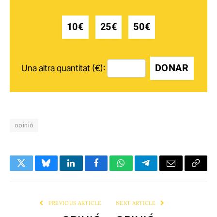
10€
25€
50€
DONAR
Una altra quantitat (€):
opinió
Twitter
Bluesky
LinkedIn
Facebook
WhatsApp
Telegram
Email
Copy
Link
PREVIOUS ARTICLE
NEXT ARTICLE