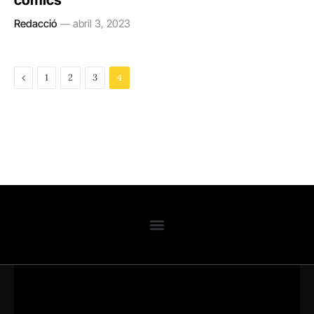
còmics
Redacció
abril 3, 2023
Previous
1
2
3
4