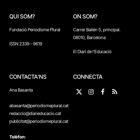
QUI SOM?
ON SOM?
Fundació Periodisme Plural
Carrer Bailén 5, principal.
08010, Barcelona
ISSN 2339 - 9619
El Diari de l'Educació
CONTACTA'NS
CONNECTA
Ana Basanta
X
Instagram
Facebook
RSS
(Twitter)
abasanta@periodismeplural.cat
redaccio@diarieducacio.cat
publicitat@periodismeplural.cat
Telèfon: