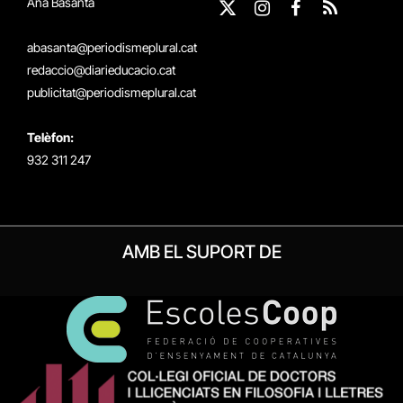
Ana Basanta
X
Instagram
Facebook
RSS
(Twitter)
abasanta@periodismeplural.cat
redaccio@diarieducacio.cat
publicitat@periodismeplural.cat
Telèfon:
932 311 247
AMB EL SUPORT DE