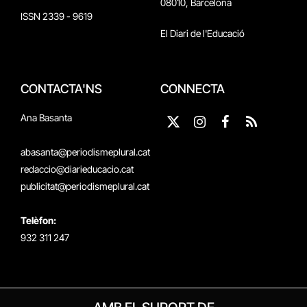
08010, Barcelona
ISSN 2339 - 9619
El Diari de l'Educació
CONTACTA'NS
CONNECTA
Ana Basanta
X
Instagram
Facebook
RSS
(Twitter)
abasanta@periodismeplural.cat
redaccio@diarieducacio.cat
publicitat@periodismeplural.cat
Telèfon:
932 311 247