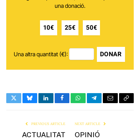
una donació.
10€
25€
50€
DONAR
Una altra quantitat (€):
Twitter
Bluesky
LinkedIn
Facebook
WhatsApp
Telegram
Email
Copy
Link
PREVIOUS ARTICLE
NEXT ARTICLE
ACTUALITAT
OPINIÓ