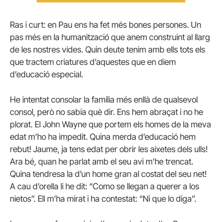
Ras i curt: en Pau ens ha fet més bones persones. Un
pas més en la humanització que anem construint al llarg
de les nostres vides. Quin deute tenim amb ells tots els
que tractem criatures d’aquestes que en diem
d’educació especial.
He intentat consolar la família més enllà de qualsevol
consol, però no sabia què dir. Ens hem abraçat i no he
plorat. El John Wayne que portem els homes de la meva
edat m’ho ha impedit. Quina merda d’educació hem
rebut! Jaume, ja tens edat per obrir les aixetes dels ulls!
Ara bé, quan he parlat amb el seu avi m’he trencat.
Quina tendresa la d’un home gran al costat del seu net!
A cau d’orella li he dit: “Como se llegan a querer a los
nietos”. Ell m’ha mirat i ha contestat: “Ni que lo diga”.