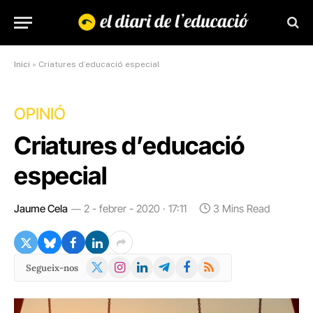
Inici
»
Criatures d’educació especial
OPINIÓ
Criatures d’educació
especial
Jaume Cela
2 - febrer - 2020 · 17:11
3 Mins Read
X
Instagram
LinkedIn
Telegram
Facebook
RSS
Segueix-nos
(Twitter)