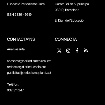
Fundació Periodisme Plural
Carrer Bailén 5, principal.
08010, Barcelona
ISSN 2339 - 9619
El Diari de l'Educació
CONTACTA'NS
CONNECTA
Ana Basanta
X
Instagram
Facebook
RSS
(Twitter)
abasanta@periodismeplural.cat
redaccio@diarieducacio.cat
publicitat@periodismeplural.cat
Telèfon:
932 311 247