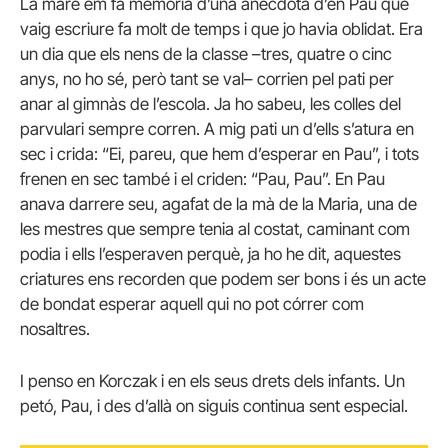
La mare em fa memòria d’una anècdota d’en Pau que
vaig escriure fa molt de temps i que jo havia oblidat. Era
un dia que els nens de la classe –tres, quatre o cinc
anys, no ho sé, però tant se val– corrien pel pati per
anar al gimnàs de l’escola. Ja ho sabeu, les colles del
parvulari sempre corren. A mig pati un d’ells s’atura en
sec i crida: “Ei, pareu, que hem d’esperar en Pau”, i tots
frenen en sec també i el criden: “Pau, Pau”. En Pau
anava darrere seu, agafat de la mà de la Maria, una de
les mestres que sempre tenia al costat, caminant com
podia i ells l’esperaven perquè, ja ho he dit, aquestes
criatures ens recorden que podem ser bons i és un acte
de bondat esperar aquell qui no pot córrer com
nosaltres.
I penso en Korczak i en els seus drets dels infants. Un
petó, Pau, i des d’allà on siguis continua sent especial.