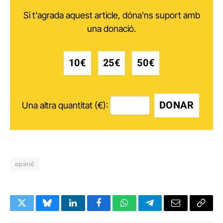
Si t'agrada aquest article, dóna'ns suport amb
una donació.
10€
25€
50€
DONAR
Una altra quantitat (€):
opinió
Twitter
Bluesky
LinkedIn
Facebook
WhatsApp
Telegram
Email
Copy