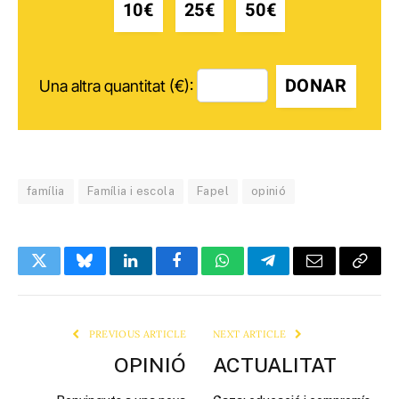
10€
25€
50€
DONAR
Una altra quantitat (€):
família
Família i escola
Fapel
opinió
Twitter
Bluesky
LinkedIn
Facebook
WhatsApp
Telegram
Email
Copy
Link
PREVIOUS ARTICLE
NEXT ARTICLE
OPINIÓ
ACTUALITAT