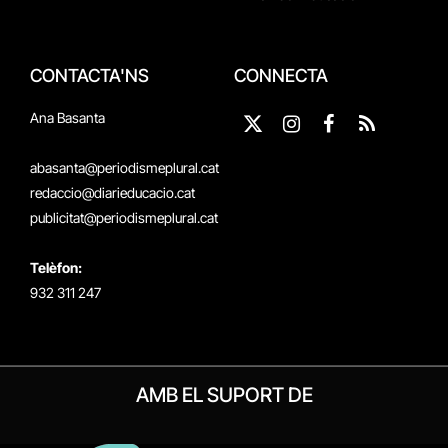
CONTACTA'NS
CONNECTA
Ana Basanta
X
Instagram
Facebook
RSS
(Twitter)
abasanta@periodismeplural.cat
redaccio@diarieducacio.cat
publicitat@periodismeplural.cat
Telèfon:
932 311 247
AMB EL SUPORT DE