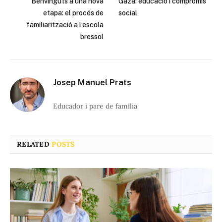
Benvinguts a una nova
Gaza: educació i compromís
etapa: el procés de
social
familiarització a l‘escola
bressol
Josep Manuel Prats
Educador i pare de família
RELATED
POSTS