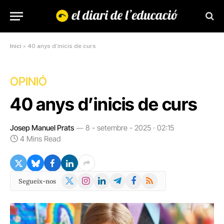
Inici
»
40 anys d’inicis de curs
OPINIÓ
40 anys d’inicis de curs
Josep Manuel Prats
8 - setembre - 2025 · 02:15
4 Mins Read
X
Instagram
LinkedIn
Telegram
Facebook
RSS
Segueix-nos
(Twitter)