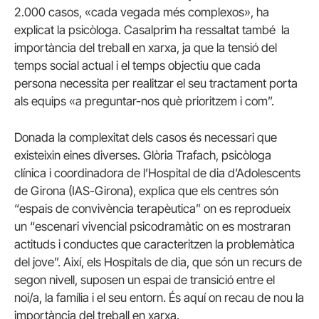
2.000 casos, «cada vegada més complexos», ha
explicat la psicòloga. Casalprim ha ressaltat també la
importància del treball en xarxa, ja que la tensió del
temps social actual i el temps objectiu que cada
persona necessita per realitzar el seu tractament porta
als equips «a preguntar-nos què prioritzem i com”.
Donada la complexitat dels casos és necessari que
existeixin eines diverses. Glòria Trafach, psicòloga
clínica i coordinadora de l’Hospital de dia d’Adolescents
de Girona (IAS-Girona), explica que els centres són
“espais de convivència terapèutica” on es reprodueix
un “escenari vivencial psicodramàtic on es mostraran
actituds i conductes que caracteritzen la problemàtica
del jove”. Així, els Hospitals de dia, que són un recurs de
segon nivell, suposen un espai de transició entre el
noi/a, la família i el seu entorn. És aquí on recau de nou la
importància del treball en xarxa.