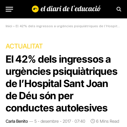
Inici
»
El 42% dels ingressos a urgències psiquiàtriques de l’Hospital Sant Joan de Déu són per conductes autolesives
ACTUALITAT
El 42% dels ingressos a
urgències psiquiàtriques
de l’Hospital Sant Joan
de Déu són per
conductes autolesives
Carla Benito
5 - desembre - 2017 · 07:40
6 Mins Read