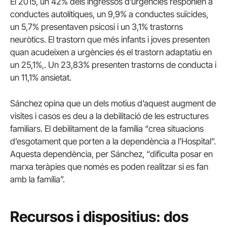
El 2015, un 42% dels ingressos d’urgències responien a
conductes autolítiques, un 9,9% a conductes suïcides,
un 5,7% presentaven psicosi i un 3,1% trastorns
neuròtics. El trastorn que més infants i joves presenten
quan acudeixen a urgències és el trastorn adaptatiu en
un 25,1%,. Un 23,83% presenten trastorns de conducta i
un 11,1% ansietat.
Sánchez opina que un dels motius d’aquest augment de
visites i casos es deu a la debilitació de les estructures
familiars. El debilitament de la família “crea situacions
d’esgotament que porten a la dependència a l’Hospital”.
Aquesta dependència, per Sánchez, “dificulta posar en
marxa teràpies que només es poden realitzar si es fan
amb la família”.
Recursos i dispositius: dos