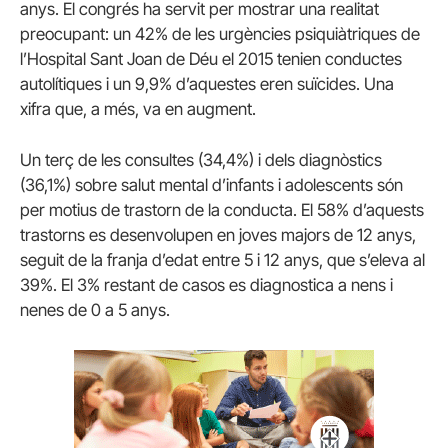
anys. El congrés ha servit per mostrar una realitat
preocupant: un 42% de les urgències psiquiàtriques de
l’Hospital Sant Joan de Déu el 2015 tenien conductes
autolítiques i un 9,9% d’aquestes eren suïcides. Una
xifra que, a més, va en augment.
Un terç de les consultes (34,4%) i dels diagnòstics
(36,1%) sobre salut mental d’infants i adolescents són
per motius de trastorn de la conducta. El 58% d’aquests
trastorns es desenvolupen en joves majors de 12 anys,
seguit de la franja d’edat entre 5 i 12 anys, que s’eleva al
39%. El 3% restant de casos es diagnostica a nens i
nenes de 0 a 5 anys.