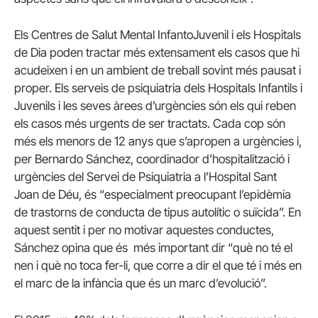
Els Centres de Salut Mental InfantoJuvenil i els Hospitals
de Dia poden tractar més extensament els casos que hi
acudeixen i en un ambient de treball sovint més pausat i
proper. Els serveis de psiquiatria dels Hospitals Infantils i
Juvenils i les seves àrees d’urgències són els qui reben
els casos més urgents de ser tractats. Cada cop són
més els menors de 12 anys que s’apropen a urgències i,
per Bernardo Sánchez, coordinador d’hospitalització i
urgències del Servei de Psiquiatria a l’Hospital Sant
Joan de Déu, és “especialment preocupant l’epidèmia
de trastorns de conducta de tipus autolític o suïcida”. En
aquest sentit i per no motivar aquestes conductes,
Sánchez opina que és més important dir “què no té el
nen i què no toca fer-li, que corre a dir el que té i més en
el marc de la infància que és un marc d’evolució”.