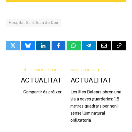
Hospital Sant Joan de Déu
Twitter
Bluesky
LinkedIn
Facebook
WhatsApp
Telegram
Email
Copy
Link
PREVIOUS ARTICLE
NEXT ARTICLE
ACTUALITAT
ACTUALITAT
Compartir és créixer
Les Illes Balears obren una
via a noves guarderies: 1,5
metres quadrats per nen i
sense llum natural
obligatoria