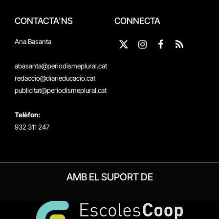
CONTACTA'NS
CONNECTA
Ana Basanta
X
Instagram
Facebook
RSS
(Twitter)
abasanta@periodismeplural.cat
redaccio@diarieducacio.cat
publicitat@periodismeplural.cat
Telèfon:
932 311 247
AMB EL SUPORT DE