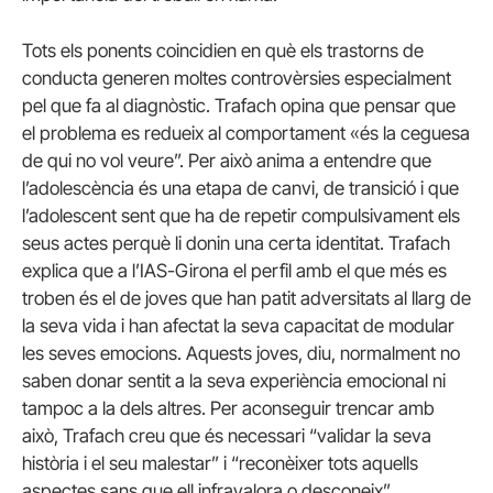
Tots els ponents coincidien en què els trastorns de
conducta generen moltes controvèrsies especialment
pel que fa al diagnòstic. Trafach opina que pensar que
el problema es redueix al comportament «és la ceguesa
de qui no vol veure”. Per això anima a entendre que
l’adolescència és una etapa de canvi, de transició i que
l’adolescent sent que ha de repetir compulsivament els
seus actes perquè li donin una certa identitat. Trafach
explica que a l’IAS-Girona el perfil amb el que més es
troben és el de joves que han patit adversitats al llarg de
la seva vida i han afectat la seva capacitat de modular
les seves emocions. Aquests joves, diu, normalment no
saben donar sentit a la seva experiència emocional ni
tampoc a la dels altres. Per aconseguir trencar amb
això, Trafach creu que és necessari “validar la seva
història i el seu malestar” i “reconèixer tots aquells
aspectes sans que ell infravalora o desconeix”.