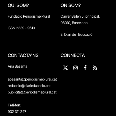
QUI SOM?
ON SOM?
Fundació Periodisme Plural
Carrer Bailén 5, principal.
08010, Barcelona
ISSN 2339 - 9619
El Diari de l'Educació
CONTACTA'NS
CONNECTA
Ana Basanta
X
Instagram
Facebook
RSS
(Twitter)
abasanta@periodismeplural.cat
redaccio@diarieducacio.cat
publicitat@periodismeplural.cat
Telèfon:
932 311 247