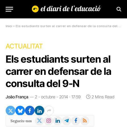
Inici
»
Els estudiants surten al carrer en defensar de la consulta del 9-N
ACTUALITAT
Els estudiants surten al
carrer en defensar de la
consulta del 9-N
João França
2 - octubre - 2014 · 17:59
2 Mins Read
X
Instagram
LinkedIn
Telegram
Facebook
RSS
Segueix-nos
(Twitter)