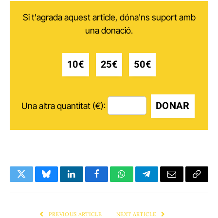
Si t'agrada aquest article, dóna'ns suport amb
una donació.
10€
25€
50€
DONAR
Una altra quantitat (€):
Twitter
Bluesky
LinkedIn
Facebook
WhatsApp
Telegram
Email
Copy
Link
PREVIOUS ARTICLE
NEXT ARTICLE