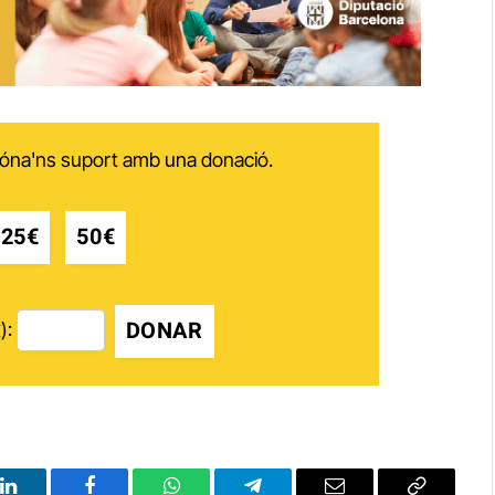
 dóna'ns suport amb una donació.
25€
50€
DONAR
):