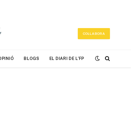
COL·LABORA
OPINIÓ
BLOGS
EL DIARI DE L’FP