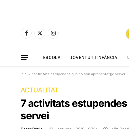
Facebook
X
Instagram
(Twitter)
ESCOLA
JOVENTUT I INFÀNCIA
Inici
»
7 activitats estupendes que no són aprenentatge servei
ACTUALITAT
7 activitats estupende
servei