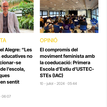
STA
OPINIÓ
el Alegre: “Les
El compromís del
s educatives no
moviment feminista amb
cionar-se
la coeducació: Primera
e l’escola,
Escola d’Estiu d’USTEC-
iques
STEs (IAC)
en sentit
10 - juliol - 2024 · 05:44
 · 06:07