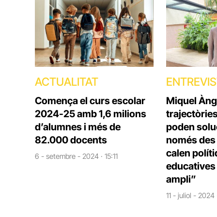
ACTUALITAT
ENTREVI
Comença el curs escolar
Miquel Àng
2024-25 amb 1,6 milions
trajectòrie
d’alumnes i més de
poden solu
82.000 docents
només des d
calen polít
6 - setembre - 2024 · 15:11
educatives 
ampli”
11 - juliol - 2024