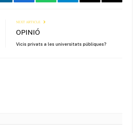
LinkedIn
Facebook
WhatsApp
Telegram
Email
Copy
Link
NEXT ARTICLE
OPINIÓ
Vicis privats a les universitats públiques?