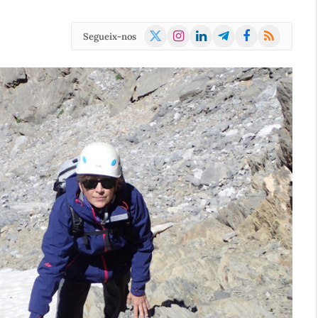
X
Instagram
LinkedIn
Telegram
Facebook
RSS
Segueix-nos
(Twitter)