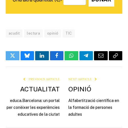
acudit
lectura
opinió
TIC
Twitter
Bluesky
LinkedIn
Facebook
WhatsApp
Telegram
Email
Copy
Link
PREVIOUS ARTICLE
NEXT ARTICLE
ACTUALITAT
OPINIÓ
educa.Barcelona: un portal
Alfabetització científica en
per conèixer les experiències
la formació de persones
educatives de la ciutat
adultes