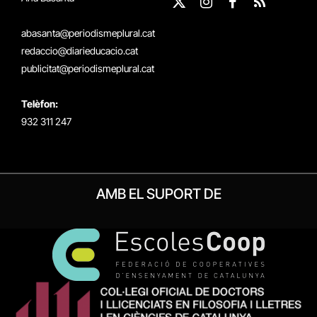
X
Instagram
Facebook
RSS
(Twitter)
abasanta@periodismeplural.cat
redaccio@diarieducacio.cat
publicitat@periodismeplural.cat
Telèfon:
932 311 247
AMB EL SUPORT DE