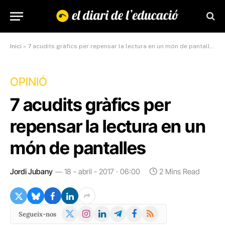
Inici
»
7 acudits gràfics per repensar la lectura en un món de pantalles
OPINIÓ
7 acudits gràfics per
repensar la lectura en un
món de pantalles
Jordi Jubany
18 - abril - 2017 · 06:00
2 Mins Read
X
Instagram
LinkedIn
Telegram
Facebook
RSS
Segueix-nos
(Twitter)