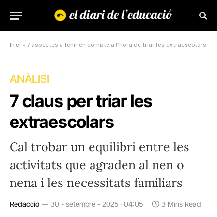
Inici
»
7 aspectes a tenir en compte a l’hora de triar les extraescolars
ANÀLISI
7 claus per triar les
extraescolars
Cal trobar un equilibri entre les
activitats que agraden al nen o
nena i les necessitats familiars
Redacció
30 - setembre - 2025 · 04:05
3 Mins Read