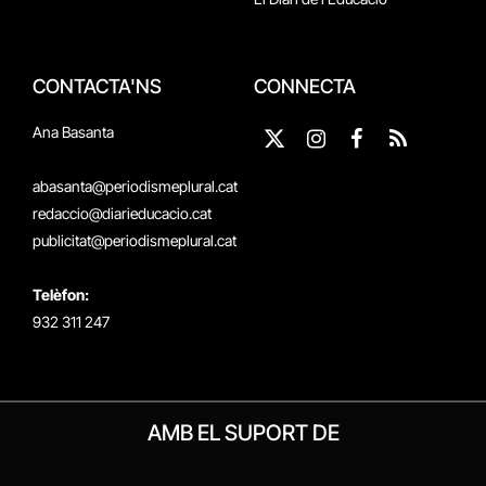
CONTACTA'NS
CONNECTA
Ana Basanta
X
Instagram
Facebook
RSS
(Twitter)
abasanta@periodismeplural.cat
redaccio@diarieducacio.cat
publicitat@periodismeplural.cat
Telèfon:
932 311 247
AMB EL SUPORT DE