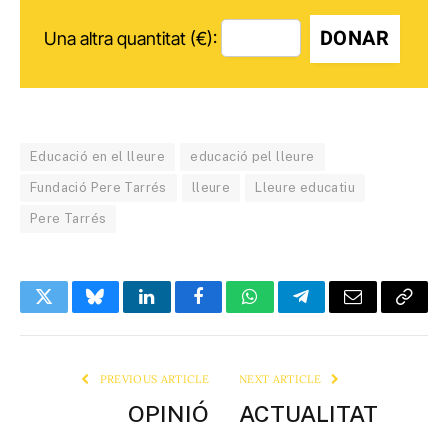
DONAR
Una altra quantitat (€):
Educació en el lleure
educació pel lleure
Fundació Pere Tarrés
lleure
Lleure educatiu
Pere Tarrés
Twitter
Bluesky
LinkedIn
Facebook
WhatsApp
Telegram
Email
Copy
Link
PREVIOUS ARTICLE
NEXT ARTICLE
OPINIÓ
ACTUALITAT