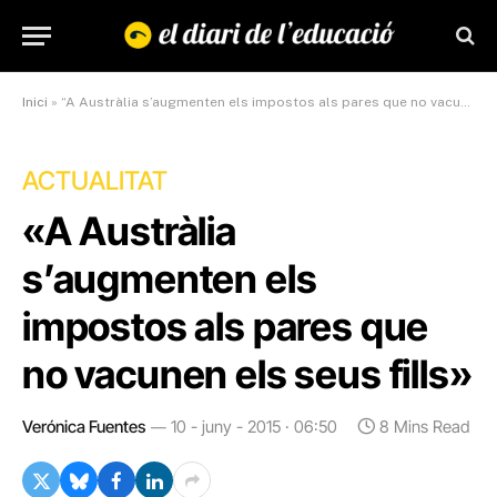
Inici
»
“A Austràlia s’augmenten els impostos als pares que no vacunen els seus fills”
ACTUALITAT
«A Austràlia
s’augmenten els
impostos als pares que
no vacunen els seus fills»
Verónica Fuentes
10 - juny - 2015 · 06:50
8 Mins Read