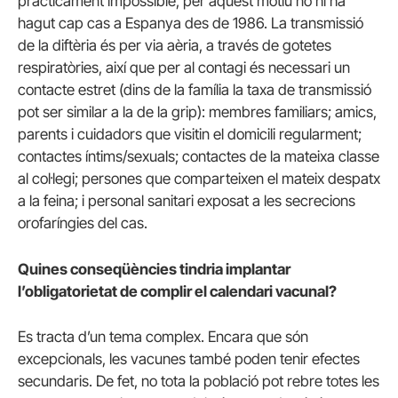
pràcticament impossible, per aquest motiu no hi ha
hagut cap cas a Espanya des de 1986. La transmissió
de la diftèria és per via aèria, a través de gotetes
respiratòries, així que per al contagi és necessari un
contacte estret (dins de la família la taxa de transmissió
pot ser similar a la de la grip): membres familiars;
amics,
parents i cuidadors que visitin el domicili regularment;
contactes íntims/sexuals;
contactes de la mateixa classe
al col·legi;
persones que comparteixen el mateix despatx
a la feina;
i personal sanitari exposat a les secrecions
orofaríngies del cas.
Quines conseqüències tindria implantar
l’obligatorietat de complir el calendari vacunal?
Es tracta d’un tema complex.
Encara que són
excepcionals, les vacunes també poden tenir efectes
secundaris.
De fet, no tota la població pot rebre totes les