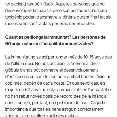
(el pacient) també influeix.
Aquelles persones que no
desenvolupen la malaltia però són portadors d’un cep
toxigénic poden transmetre la diftèria durant fins i tot sis
mesos si no són tractats per eradicar el bacteri.
Quant es perllonga la immunitat?
Les persones de
60 anys estan en l’actualitat immunitzades?
La immunitat no se sol perllongar més de 10-15 anys des
de l’última dosi.
No obstant això, la ‘memòria’ dels
glòbuls blancs pot permetre el desenvolupament
d’anticossos en cas de contacte amb el bacteri.
Això, un
cop més, depèn de cada hoste.
En qualsevol cas, els
majors de 60 anys no estan immunitzats en l’actualitat si
no han rebut noves dosis de record des de la infància i
constitueixen, per tant, una població de risc.
D’aquí la
importància que tots els nens estiguin correctament
vacunats, entre altres múltiples motius.