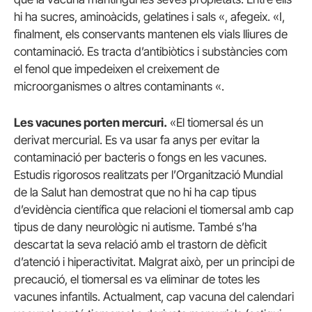
hi ha sucres, aminoàcids, gelatines i sals «, afegeix.
«I,
finalment, els conservants mantenen els vials lliures de
contaminació.
Es tracta d’antibiòtics i substàncies com
el fenol que impedeixen el creixement de
microorganismes o altres contaminants «.
Les vacunes porten mercuri.
«El tiomersal és un
derivat mercurial.
Es va usar fa anys per evitar la
contaminació per bacteris o fongs en les vacunes.
Estudis rigorosos realitzats per l’Organització Mundial
de la Salut han demostrat que no hi ha cap tipus
d’evidència científica que relacioni el tiomersal amb cap
tipus de dany neurològic ni autisme.
També s’ha
descartat la seva relació amb el trastorn de dèficit
d’atenció i hiperactivitat.
Malgrat això, per un principi de
precaució, el tiomersal es va eliminar de totes les
vacunes infantils.
Actualment, cap vacuna del calendari