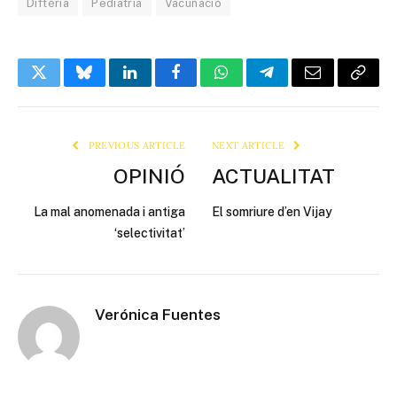
Diftèria
Pediatria
Vacunació
Twitter
Bluesky
LinkedIn
Facebook
WhatsApp
Telegram
Email
Copy
Link
PREVIOUS ARTICLE
NEXT ARTICLE
OPINIÓ
ACTUALITAT
La mal anomenada i antiga
El somriure d’en Vijay
‘selectivitat’
Verónica Fuentes