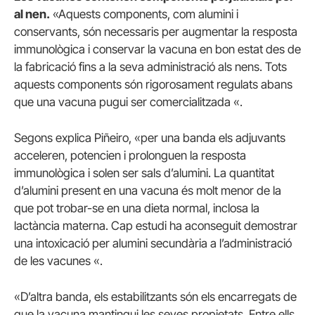
al nen.
«Aquests components, com alumini i
conservants, són necessaris per augmentar la resposta
immunològica i conservar la vacuna en bon estat des de
la fabricació fins a la seva administració als nens.
Tots
aquests components són rigorosament regulats abans
que una vacuna pugui ser comercialitzada «.
Segons explica Piñeiro, «per una banda els adjuvants
acceleren, potencien i prolonguen la resposta
immunològica i solen ser sals d’alumini.
La quantitat
d’alumini present en una vacuna és molt menor de la
que pot trobar-se en una dieta normal, inclosa la
lactància materna.
Cap estudi ha aconseguit demostrar
una intoxicació per alumini secundària a l’administració
de les vacunes «.
«D’altra banda, els estabilitzants són els encarregats de
que la vacuna mantingui les seves propietats.
Entre ells