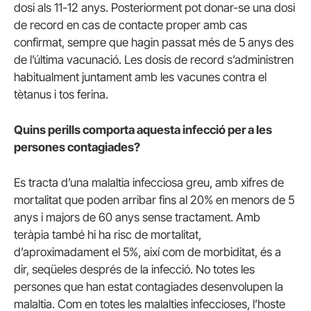
dosi als 11-12 anys.
Posteriorment pot donar-se una dosi
de record en cas de contacte proper amb cas
confirmat, sempre que hagin passat més de 5 anys des
de l’última vacunació.
Les dosis de record s’administren
habitualment juntament amb les vacunes contra el
tètanus i tos ferina.
Quins perills comporta aquesta infecció per a les
persones contagiades?
Es tracta d’una malaltia infecciosa greu, amb xifres de
mortalitat que poden arribar fins al 20% en menors de 5
anys i majors de 60 anys sense tractament.
Amb
teràpia també hi ha risc de mortalitat,
d’aproximadament el 5%, així com de morbiditat, és a
dir, seqüeles després de la infecció.
No totes les
persones que han estat contagiades desenvolupen la
malaltia.
Com en totes les malalties infeccioses, l’hoste