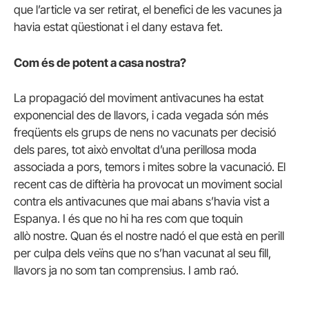
que l’article va ser retirat, el benefici de les vacunes ja
havia estat qüestionat i el dany estava fet.
Com és de potent a casa nostra?
La propagació del moviment antivacunes ha estat
exponencial des de llavors, i cada vegada són més
freqüents els grups de nens no vacunats per decisió
dels pares, tot això envoltat d’una perillosa moda
associada a pors, temors i mites sobre la vacunació.
El
recent cas de diftèria ha provocat un moviment social
contra els antivacunes que mai abans s’havia vist a
Espanya.
I és que no hi ha res com que toquin
allò nostre.
Quan és el nostre nadó el que està en perill
per culpa dels veïns que no s’han vacunat al seu fill,
llavors ja no som tan comprensius.
I amb raó.