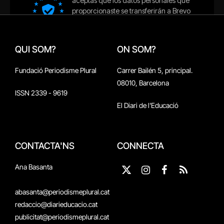
QUI SOM?
ON SOM?
Fundació Periodisme Plural
Carrer Bailén 5, principal.
08010, Barcelona
ISSN 2339 - 9619
El Diari de l'Educació
CONTACTA'NS
CONNECTA
Ana Basanta
X
Instagram
Facebook
RSS
(Twitter)
abasanta@periodismeplural.cat
redaccio@diarieducacio.cat
publicitat@periodismeplural.cat