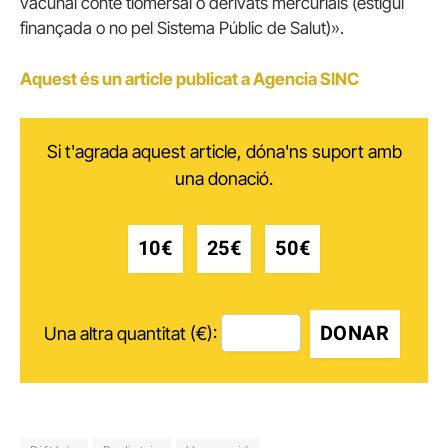
vacunal conté tiomersal o derivats mercurials (estigui
finançada o no pel Sistema Públic de Salut)».
Aquest és un article publicat a Agencia SINC
Si t'agrada aquest article, dóna'ns suport amb
una donació.
10€
25€
50€
DONAR
Una altra quantitat (€):