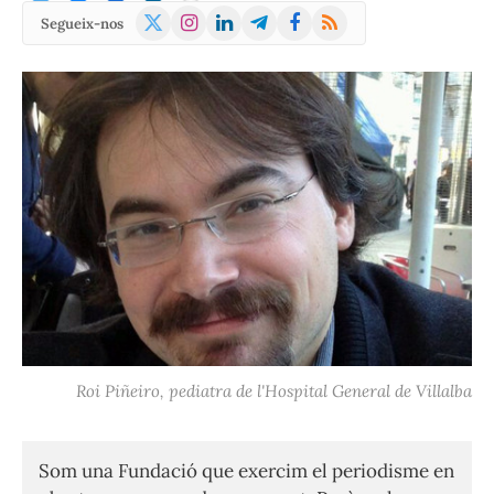
X
Instagram
LinkedIn
Telegram
Facebook
RSS
Segueix-nos
(Twitter)
Roi Piñeiro, pediatra de l'Hospital General de Villalba
Som una Fundació que exercim el periodisme en