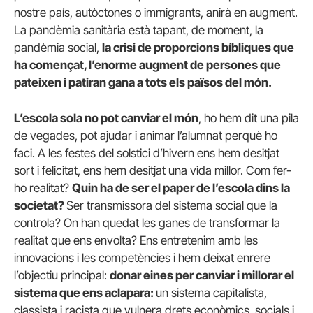
nostre país, autòctones o immigrants, anirà en augment.
La pandèmia sanitària està tapant, de moment, la
pandèmia social,
la crisi de proporcions bíbliques que
ha començat, l’enorme augment de persones que
pateixen i patiran gana a tots els països del món.
L’escola sola no pot canviar el món
, ho hem dit una pila
de vegades, pot ajudar i animar l’alumnat perquè ho
faci. A les festes del solstici d’hivern ens hem desitjat
sort i felicitat, ens hem desitjat una vida millor. Com fer-
ho realitat?
Quin ha de ser el paper de l’escola dins la
societat?
Ser transmissora del sistema social que la
controla? On han quedat les ganes de transformar la
realitat que ens envolta? Ens entretenim amb les
innovacions i les competències i hem deixat enrere
l’objectiu principal:
donar eines per canviar i millorar el
sistema que ens aclapara:
un sistema capitalista,
classista i racista que vulnera drets econòmics, socials i