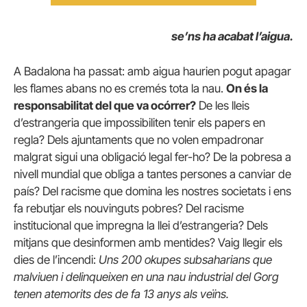
se’ns ha acabat l’aigua.
A Badalona ha passat: amb aigua haurien pogut apagar
les flames abans no es cremés tota la nau.
On és la
responsabilitat del que va ocórrer?
De les lleis
d’estrangeria que impossibiliten tenir els papers en
regla? Dels ajuntaments que no volen empadronar
malgrat sigui una obligació legal fer-ho? De la pobresa a
nivell mundial que obliga a tantes persones a canviar de
país? Del racisme que domina les nostres societats i ens
fa rebutjar els nouvinguts pobres? Del racisme
institucional que impregna la llei d’estrangeria? Dels
mitjans que desinformen amb mentides? Vaig llegir els
dies de l’incendi:
Uns 200 okupes subsaharians que
malviuen i delinqueixen en una nau industrial del Gorg
tenen atemorits des de fa 13 anys als veïns.