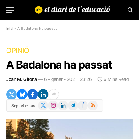
Inici
»
A Badalona ha passat
OPINIÓ
A Badalona ha passat
Joan M. Girona
6 - gener - 2021 · 23:26
6 Mins Read
X
Instagram
LinkedIn
Telegram
Facebook
RSS
Segueix-nos
(Twitter)