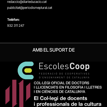
redaccio@diarieducacio.cat
publicitat@periodismeplural.cat
Telèfon:
932 311 247
AMB EL SUPORT DE