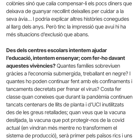
colònies sinó que calia compensar-li els pocs diners que
deixava de guanyar recollint deixalles per cuidar a la
seva àvia… I podria explicar altres històries conegudes
al llarg dels anys. Però tinc la impressió que avui hi ha
més situacions d’exclusió que abans.
Des dels centres escolars intentem ajudar
l’educació, intentem ensenyar; com fer-ho davant
aquestes vivències?
Quantes famílies sobreviuen
gràcies a l’economia submergida, treballant en negre? I
quantes ho poden continuar fent amb els confinaments i
tancaments decretats per frenar el virus? Costa fer
classe quan coneixes que durant la pandèmia continuen
tancats centenars de llits de planta i d’UCI inutilitzats
des de les greus retallades; quan veus que la vacuna
desitjada, la vacuna que pot protegir-nos de la covid
actual (en vindran més mentre no transformem el
sistema de producció), serà primer pels països rics i uns