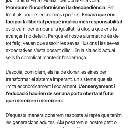
joc
. I animar-la a treballar per donar-li la volta
.
Promoure l’inconformisme i la desobediència
. Fer
front als poders econòmics i polítics.
Encara que ens
faci por la llibertat perquè implica més responsabilitat
és el camí per arribar a la igualtat: la utopia que ens fa
avançar i no defallir. Perquè el nostre alumnat no és del
tot feliç: veuen que assolir les seves il·lusions i les seves
expectatives s’està posant difícil. En la situació actual
se’ls fa complicat mantenir l’esperança.
L’escola, com diem, els ha de donar les eines per
transformar el sistema imperant, un sistema que els
limita econòmicament i socialment.
L’ensenyament i
l’educació haurien de ser una porta oberta al futur
que mereixen i mereixem.
D’aquesta manera donarem resposta al repte que tenim
les generacions adultes. Així posarem el nostre petit o