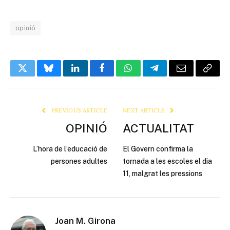
opinió
Twitter
Bluesky
LinkedIn
Facebook
WhatsApp
Telegram
Email
Copy
Link
PREVIOUS ARTICLE
NEXT ARTICLE
OPINIÓ
ACTUALITAT
L’hora de l’educació de
El Govern confirma la
persones adultes
tornada a les escoles el dia
11, malgrat les pressions
Joan M. Girona