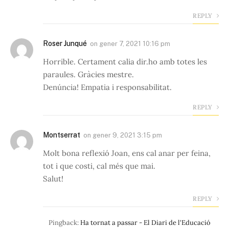
REPLY
Roser Junqué
on
gener 7, 2021 10:16 pm
Horrible. Certament calia dir.ho amb totes les
paraules. Gràcies mestre.
Denúncia! Empatia i responsabilitat.
REPLY
Montserrat
on
gener 9, 2021 3:15 pm
Molt bona reflexió Joan, ens cal anar per feina,
tot i que costi, cal més que mai.
Salut!
REPLY
Pingback:
Ha tornat a passar - El Diari de l'Educació