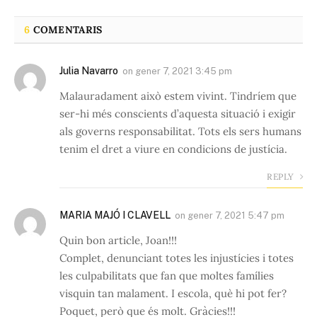
6
COMENTARIS
Julia Navarro
on
gener 7, 2021 3:45 pm
Malauradament això estem vivint. Tindríem que
ser-hi més conscients d’aquesta situació i exigir
als governs responsabilitat. Tots els sers humans
tenim el dret a viure en condicions de justícia.
REPLY
MARIA MAJÓ I CLAVELL
on
gener 7, 2021 5:47 pm
Quin bon article, Joan!!!
Complet, denunciant totes les injustícies i totes
les culpabilitats que fan que moltes famílies
visquin tan malament. I escola, què hi pot fer?
Poquet, però que és molt. Gràcies!!!