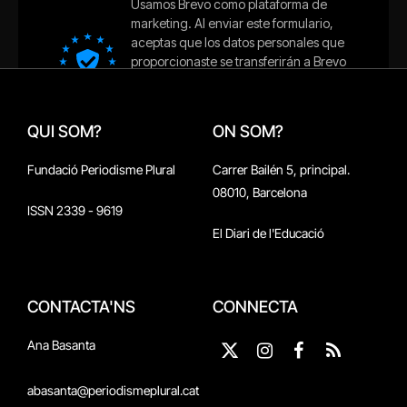
QUI SOM?
ON SOM?
Fundació Periodisme Plural
Carrer Bailén 5, principal.
08010, Barcelona
ISSN 2339 - 9619
El Diari de l'Educació
CONTACTA'NS
CONNECTA
Ana Basanta
X
Instagram
Facebook
RSS
(Twitter)
abasanta@periodismeplural.cat