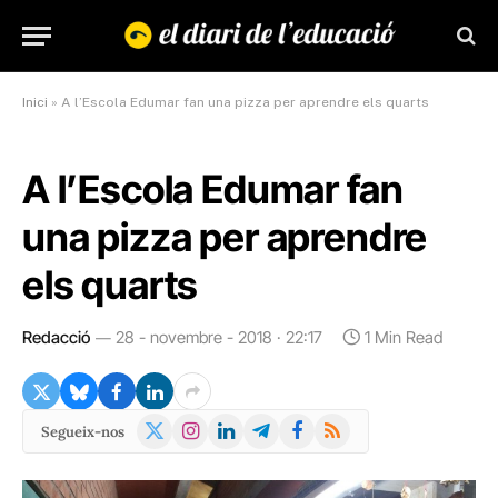
Inici
»
A l’Escola Edumar fan una pizza per aprendre els quarts
A l’Escola Edumar fan
una pizza per aprendre
els quarts
Redacció
28 - novembre - 2018 · 22:17
1 Min Read
X
Instagram
LinkedIn
Telegram
Facebook
RSS
Segueix-nos
(Twitter)