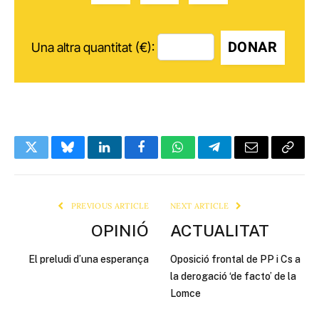
DONAR
Una altra quantitat (€):
Twitter
Bluesky
LinkedIn
Facebook
WhatsApp
Telegram
Email
Copy
Link
PREVIOUS ARTICLE
NEXT ARTICLE
OPINIÓ
ACTUALITAT
El preludi d’una esperança
Oposició frontal de PP i Cs a
la derogació ‘de facto’ de la
Lomce