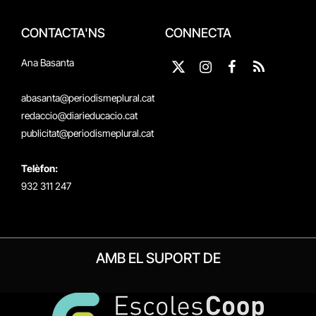
CONTACTA'NS
CONNECTA
Ana Basanta
X
Instagram
Facebook
RSS
(Twitter)
abasanta@periodismeplural.cat
redaccio@diarieducacio.cat
publicitat@periodismeplural.cat
Telèfon:
932 311 247
AMB EL SUPORT DE