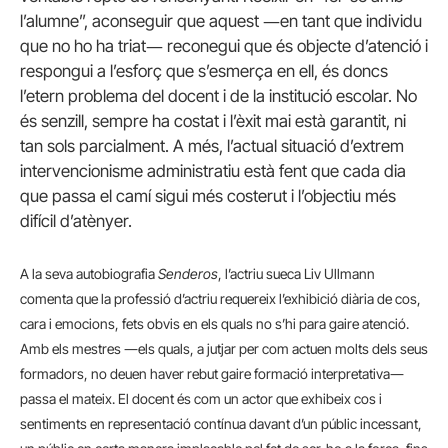
l’alumne”, aconseguir que aquest ―en tant que individu
que no ho ha triat― reconegui que és objecte d’atenció i
respongui a l’esforç que s’esmerça en ell, és doncs
l’etern problema del docent i de la institució escolar. No
és senzill, sempre ha costat i l’èxit mai està garantit, ni
tan sols parcialment. A més, l’actual situació d’extrem
intervencionisme administratiu està fent que cada dia
que passa el camí sigui més costerut i l’objectiu més
difícil d’atènyer.
A la seva autobiografia
Senderos
, l’actriu sueca Liv Ullmann
comenta que la professió d’actriu requereix l’exhibició diària de cos,
cara i emocions, fets obvis en els quals no s’hi para gaire atenció.
Amb els mestres ―els quals, a jutjar per com actuen molts dels seus
formadors, no deuen haver rebut gaire formació interpretativa―
passa el mateix. El docent és com un actor que exhibeix cos i
sentiments en representació contínua davant d’un públic incessant,