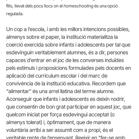
fills, llevat dels pocs llocs on el
homeschooling
és una opció
regulada.
Un cop a l’escola, i amb les millors intencions possibles,
almenys sobre el paper, la institució materialitza la
coerció exercida sobre infants i adolescents per tal que
esdevinguin veritablement alumnes, és a dir, persones
capaces d’entrar en el joc de les converses induïdes
pels estímuls i proposicions formulades pels docents en
aplicació del currículum escolar i del marc de
convivència de la institució educativa. Recordem que
“alimentar” és una arrel llatina del terme alumne.
Aconseguir que infants i adolescents es deixin nodrir,
que consentin de bon grat participar en aquest joc, que
quelcom iniciat per força esdevingui acceptat (o
almenys tolerat) i, òptimament, que de manera
voluntària arribi a ser assumit com a propi, és el
veritable repte de l’ensenyant. Reeixir en “fer-se amb