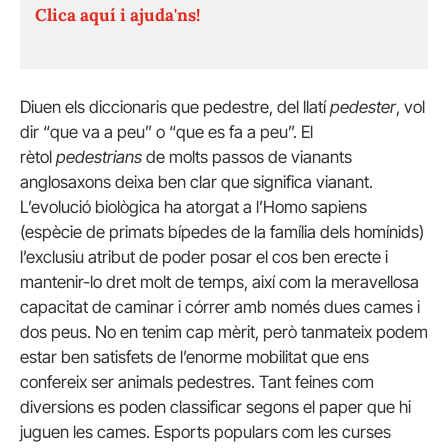
Clica aquí i ajuda'ns!
Diuen els diccionaris que pedestre, del llatí
pedester
, vol
dir “que va a peu” o “que es fa a peu”. El
rètol
pedestrians
de molts passos de vianants
anglosaxons deixa ben clar que significa vianant.
L’evolució biològica ha atorgat a l’Homo sapiens
(espècie de primats bípedes de la família dels homínids)
l’exclusiu atribut de poder posar el cos ben erecte i
mantenir-lo dret molt de temps, així com la meravellosa
capacitat de caminar i córrer amb només dues cames i
dos peus. No en tenim cap mèrit, però tanmateix podem
estar ben satisfets de l’enorme mobilitat que ens
confereix ser animals pedestres. Tant feines com
diversions es poden classificar segons el paper que hi
juguen les cames. Esports populars com les curses