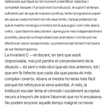
deliberada que l’ajudi en tot moment a identificar objectius i
completar tasques i li proporcioni la instrucció, el suport i el temps
suficients per tal que de manera contínua, lenta i progressiva superi
els que en cada moment són els seus límits. L’actual pretensió de
què el mestre romangui a l’ombra tot el que pugui i com més abans
millor, i que l’alumne descobreixi i aprengui el més independentment
possible, peca de contraproduent per prematura i només pot ser
efectiva en casos excepcionals. La presència del docent mai hauria
de ser fantasmagòrica.
La invariant C ―el docent, en tant que adult
responsable, mai pot perdre el comandament de la
situació― és tant o més obvi que els dos anteriors, tot i
que em fa l’efecte que cada dia que passa és més
complex i onerós. Abans el mestre ho tenia més fàcil
perquè tot reforçava la seva autoritat. A més, la
institució escolar tenia el còmode i socialment acceptat
recurs a treure’s de sobre l’alumnat que no hi encaixava.
No podem enyorar aquells temps malgrat no haver