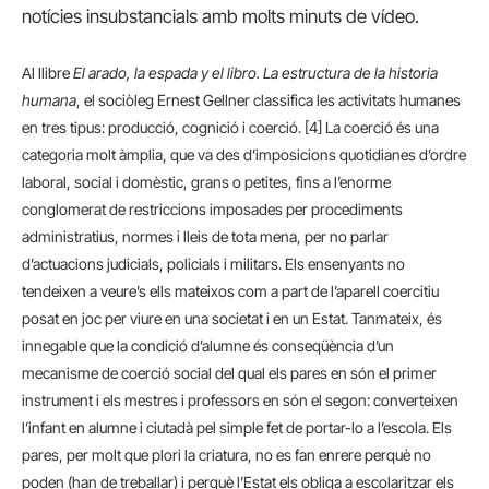
notícies insubstancials amb molts minuts de vídeo.
Al llibre
El arado, la espada y el libro. La estructura de la historia
humana
, el sociòleg Ernest Gellner classifica les activitats humanes
en tres tipus: producció, cognició i coerció. [4] La coerció és una
categoria molt àmplia, que va des d’imposicions quotidianes d’ordre
laboral, social i domèstic, grans o petites, fins a l’enorme
conglomerat de restriccions imposades per procediments
administratius, normes i lleis de tota mena, per no parlar
d’actuacions judicials, policials i militars. Els ensenyants no
tendeixen a veure’s ells mateixos com a part de l’aparell coercitiu
posat en joc per viure en una societat i en un Estat. Tanmateix, és
innegable que la condició d’alumne és conseqüència d’un
mecanisme de coerció social del qual els pares en són el primer
instrument i els mestres i professors en són el segon: converteixen
l’infant en alumne i ciutadà pel simple fet de portar-lo a l’escola. Els
pares, per molt que plori la criatura, no es fan enrere perquè no
poden (han de treballar) i perquè l’Estat els obliga a escolaritzar els