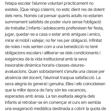
l’etapa escolar l’alumne voluntari pràcticament no
existeix. [Que ningú s’alarmi, no estic dient res de dolent
dels nens. Només cal pensar quants adults no estarien
summament satisfets de poder viure sense l’obligació
de treballar.] Infants i adolescents prefereixen fer festa,
jugar, quedar-se a casa o estar amb amigues i amics,
mirar el mòbil i xatejar, no fer res per obligació. Infinitat
de noies i nois senten com a una benedicció no tenir
obligacions escolars i alliberar-se dels condicionants i
exigències de la vida institucional amb la seva
inexorable dinàmica horaris-classes-deures-
avaluacions. Quan sobtadament s’anul·la una classe per
absència del docent, l’alumnat traspua satisfacció. La
seva alegria és general i genuïna. Elles i ells coincideixen
que la millor època de l’any són les vacances,
esperades amb ànsia. La tan exaltada alegria dels
infants al retrobar-se en començar el curs em sembla
una exageració mediàtica destinada a cobrir la quota de