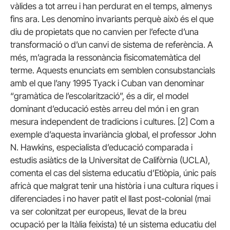
vàlides a tot arreu i han perdurat en el temps, almenys
fins ara. Les denomino invariants perquè això és el que
diu de propietats que no canvien per l’efecte d’una
transformació o d’un canvi de sistema de referència. A
més, m’agrada la ressonància fisicomatemàtica del
terme. Aquests enunciats em semblen consubstancials
amb el que l’any 1995 Tyack i Cuban van denominar
“gramàtica de l’escolarització”, és a dir, el model
dominant d’educació estès arreu del món i en gran
mesura independent de tradicions i cultures. [2] Com a
exemple d’aquesta invariància global, el professor John
N. Hawkins, especialista d’educació comparada i
estudis asiàtics de la Universitat de Califòrnia (UCLA),
comenta el cas del sistema educatiu d’Etiòpia, únic país
africà que malgrat tenir una història i una cultura riques i
diferenciades i no haver patit el llast post-colonial (mai
va ser colonitzat per europeus, llevat de la breu
ocupació per la Itàlia feixista) té un sistema educatiu del