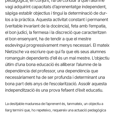
pedagògica, en conjunt, ha de conduir a que l’alumne
vagi adquirint capacitats d’aprenentatge independent,
sàpiga establir objectius i tingui la determinació de dur-
los a la pràctica. Aquesta activitat constant i permanent
(veritable invariant de la docència), feta amb l’empatia,
el bon judici, la fermesa i la discreció que caracteritzen
el bon ensenyant, ha de tendir a que el mestre
esdevingui progressivament menys necessari. El mateix
Nietzsche va escriure que qui fa que els seus alumnes
romanguin dependents d’ell és un mal mestre. L’objectiu
últim d’una bona educació és alliberar l’alumne de la
dependència del professor, una dependència que
necessàriament ha de ser profunda i determinant una
bona part dels anys de l’escolarització. Assolir aquesta
independització és una prova fefaent d’èxit educatiu.
La desitjable maduresa de l’aprenent és, tanmateix, un objectiu a
llarg termini que, ho repeteixo, requereix una actuació pedagògica