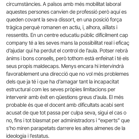
circumstàncies. A països amb més mobilitat laboral
aquestes persones canvien de professió però aquí es
queden covant la seva dissort, en una posició força
tràgica perquè romanen en actiu, i, alhora, aïllats i
ressentits. En un centre educatiu públic difícilment cap
company té a les seves mans la possibilitat real i eficaç
d’ajudar qui ha perdut el control de l’aula. Potser rebrà
ànims i bons consells, però tothom està enfeinat i té els
seus propis maldecaps. Menys encara hi intervindrà
favorablement una direcció que no vol més problemes
dels que ja té i que ha d’amagar tant la incapacitat
estructural com les seves pròpies limitacions per
intervenir amb èxit en qüestions greus d’aula. El més
probable és que el docent amb dificultats acabi sent
acusat de que tot passa per culpa seva, sigui el cas o
no, fins i tot blasmat per administradors i “experts” que
s’ho miren parapetats darrere les altes almenes de la
ideologia i l’estatus.