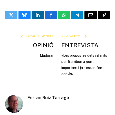
Twitter
Bluesky
LinkedIn
Facebook
WhatsApp
Telegram
Email
Copy
Link
PREVIOUS ARTICLE
NEXT ARTICLE
OPINIÓ
ENTREVISTA
Madurar
«Les propostes dels infants
per fi arriben a gent
important i ja s’estan fent
canvis»
Ferran Ruiz Tarragó