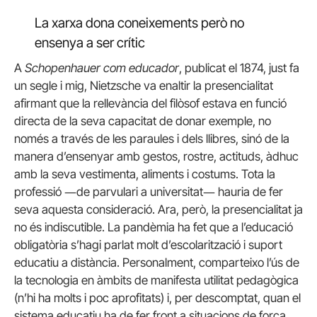
La xarxa dona coneixements però no
ensenya a ser crític
A
Schopenhauer com educador
, publicat el 1874, just fa
un segle i mig, Nietzsche va enaltir la presencialitat
afirmant que la rellevància del filòsof estava en funció
directa de la seva capacitat de donar exemple, no
només a través de les paraules i dels llibres, sinó de la
manera d’ensenyar amb gestos, rostre, actituds, àdhuc
amb la seva vestimenta, aliments i costums. Tota la
professió ―de parvulari a universitat― hauria de fer
seva aquesta consideració. Ara, però, la presencialitat ja
no és indiscutible. La pandèmia ha fet que a l’educació
obligatòria s’hagi parlat molt d’escolarització i suport
educatiu a distància. Personalment, comparteixo l’ús de
la tecnologia en àmbits de manifesta utilitat pedagògica
(n’hi ha molts i poc aprofitats) i, per descomptat, quan el
sistema educatiu ha de fer front a situacions de força