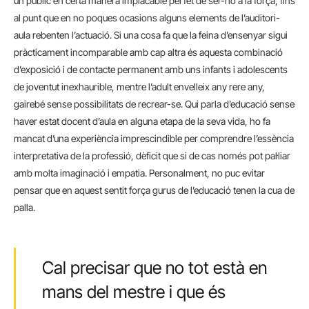
un públic en certa manera implacable pel fet de ser-ho a la força, fins
al punt que en no poques ocasions alguns elements de l’auditori-
aula rebenten l’actuació. Si una cosa fa que la feina d’ensenyar sigui
pràcticament incomparable amb cap altra és aquesta combinació
d’exposició i de contacte permanent amb uns infants i adolescents
de joventut inexhaurible, mentre l’adult envelleix any rere any,
gairebé sense possibilitats de recrear-se. Qui parla d’educació sense
haver estat docent d’aula en alguna etapa de la seva vida, ho fa
mancat d’una experiència imprescindible per comprendre l’essència
interpretativa de la professió, dèficit que si de cas només pot pal·liar
amb molta imaginació i empatia. Personalment, no puc evitar
pensar que en aquest sentit força gurus de l’educació tenen la cua de
palla.
Cal precisar que no tot està en
mans del mestre i que és