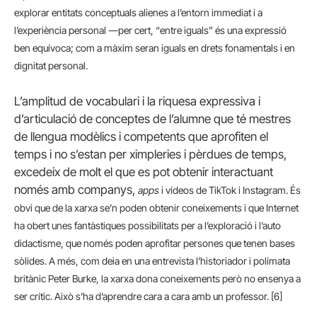
explorar entitats conceptuals alienes a l’entorn immediat i a
l’experiència personal ―per cert, “entre iguals” és una expressió
ben equívoca; com a màxim seran iguals en drets fonamentals i en
dignitat personal.
L’amplitud de vocabulari i la riquesa expressiva i
d’articulació de conceptes de l’alumne que té mestres
de llengua modèlics i competents que aprofiten el
temps i no s’estan per ximpleries i pèrdues de temps,
excedeix de molt el que es pot obtenir interactuant
només amb companys,
apps
i vídeos de TikTok i Instagram. És
obvi que de la xarxa se’n poden obtenir coneixements i que Internet
ha obert unes fantàstiques possibilitats per a l’exploració i l’auto
didactisme, que només poden aprofitar persones que tenen bases
sòlides. A més, com deia en una entrevista l’historiador i polímata
britànic Peter Burke, la xarxa dona coneixements però no ensenya a
ser crític. Això s’ha d’aprendre cara a cara amb un professor. [6]