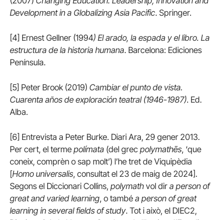
(2007)
Changing Education. Leadership, Innovation and
Development in a Globalizing Asia Pacific
. Springer.
[4] Ernest Gellner (1994
) El arado, la espada y el libro. La
estructura de la historia humana
. Barcelona: Ediciones
Península.
[5] Peter Brook (2019)
Cambiar el punto de vista.
Cuarenta años de exploración teatral (1946-1987)
. Ed.
Alba.
[6] Entrevista a Peter Burke. Diari Ara, 29 gener 2013.
Per cert, el terme
polímata
(del grec
polymathēs
, ‘que
coneix, comprèn o sap molt’) l’he tret de Viquipèdia
[
Homo universalis
, consultat el 23 de maig de 2024].
Segons el Diccionari Collins,
polymath
vol dir
a person of
great and varied learning
, o també
a person of great
learning in several fields of study
. Tot i això, el DIEC2,