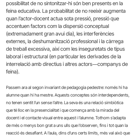
possibilitat de no sintonitzar-hi són ben presents en la
feina educativa. La probabilitat de no reeixir augmenta
quan l’actor-docent actua sota pressió, pressió que
accentuen factors com la dispersió conceptual
(extremadament gran avui dia), les interferències
externes, la deshumanització professional i la càrrega
de treball excessiva, així com les inseguretats de tipus
laboral i estructural (en particular les derivades de la
interrelació amb directius i altres actors―companys de
feina).
Passem ara al segon invariant de pedagogia pedestre: només hi ha
alumne quan hi ha mestre. Aquests conceptes són interdependents,
no tenen sentit l’un sense l’altre. La seva és una relació simbiòtica
que té lloc en la presencialitat i que comença amb la mirada del
docent i el contacte visual entre aquest i l’alumne. Tothom s’adapta
de més o menys bon grat a uns ulls que l’observen, fins i tot quan la
reacció és desafiant. A l’aula, dins d’uns certs límits, més val això que