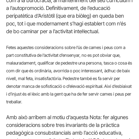
com a la burocràcia, al manteniment del seu currículum i
a l’autopromoció. Definitivament, de l’educació
peripatètica d’Aristòtil (que era biòleg) en queda ben
poc, tot i que modernament s’hagi establert com n’és
de bo caminar per a l’activitat intel·lectual.
Fetes aquestes consideracions sobre l’ús de cames i peus com a
part constitutiva de l’activitat d’ensenyar, no es pot obviar que,
malauradament, qualificar de pedestre una persona, tasca o cosa és
com dir que és ordinària, avorrida o poc interessant, àdhuc de baix
nivell, mal feta, insatisfactòria. Pedestre també es fa servir per
denotar manca de sofisticació o d’elevació espiritual. Així d’esbiaixat
i d’injust és el lèxic amb la gent que ha de fer servir cames i peus per
treballar.
Amb això arribem al motiu d’aquesta Nota: fer algunes
consideracions sobre tres invariants de la pràctica
pedagògica consubstancials amb l’acció educativa,