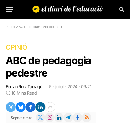
Inici
»
ABC de pedagogia pedestre
OPINIÓ
ABC de pedagogia
pedestre
Ferran Ruiz Tarragó
5 - juliol - 2024 · 06:21
18 Mins Read
X
Instagram
LinkedIn
Telegram
Facebook
RSS
Segueix-nos
(Twitter)