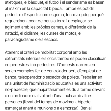
atlètiques, el bàsquet, el futbol i el senderisme es basen
al màxim en la capacitat bípeda. També es pot dir
pedestre d’esports com esgrima, tennis o judo, perquè
requereixen tocar de peus a terra i desplaçar-se
àgilment amb les pròpies cames, a diferència de la
natació, el ciclisme, les curses de motos, el
paracaigudisme o els escacs.
Atenent el criteri de mobilitat corporal amb les
extremitats inferiors els oficis també es poden classificar
en pedestres i no pedestres. D’aquests darrers en
serien exemples fer de controlador aeri, d’empleat de
banca, teleoperador o sexador de pollets. Treballar en
una unitat de l’administració educativa és una activitat
no-pedestre, que majoritàriament es du a terme davant
d’un ordinador o al voltant d’una taula amb altres
persones (llevat del temps de moviment bípede
esmerçat anant a reunions o a esmorzar). Ben al