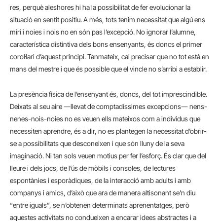
res, perquè aleshores hi ha la possibilitat de fer evolucionar la
situació en sentit positiu. A més, tots tenim necessitat que algú ens
miri i noies i nois no en són pas l’excepció. No ignorar l’alumne,
característica distintiva dels bons ensenyants, és doncs el primer
corol·lari d’aquest principi. Tanmateix, cal precisar que no tot està en
mans del mestre i que és possible que el vincle no s’arribi a establir.
La presència física de l’ensenyant és, doncs, del tot imprescindible.
Deixats al seu aire ―llevat de comptadíssimes excepcions― nens-
nenes-nois-noies no es veuen ells mateixos com a individus que
necessiten aprendre, és a dir, no es plantegen la necessitat d’obrir-
se a possibilitats que desconeixen i que són lluny de la seva
imaginació. Ni tan sols veuen motius per fer l’esforç. És clar que del
lleure i dels jocs, de l’ús de mòbils i consoles, de lectures
espontànies i esporàdiques, de la interacció amb adults i amb
companys i amics, d’això que ara de manera altisonant se’n diu
“entre iguals”, se n’obtenen determinats aprenentatges, però
aquestes activitats no condueixen a encarar idees abstractes i a