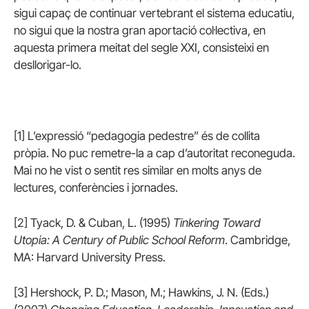
sigui capaç de continuar vertebrant el sistema educatiu,
no sigui que la nostra gran aportació col·lectiva, en
aquesta primera meitat del segle XXI, consisteixi en
desllorigar-lo.
[1] L’expressió “pedagogia pedestre” és de collita
pròpia. No puc remetre-la a cap d’autoritat reconeguda.
Mai no he vist o sentit res similar en molts anys de
lectures, conferències i jornades.
[2] Tyack, D. & Cuban, L. (1995)
Tinkering Toward
Utopia: A Century of Public School Reform
. Cambridge,
MA: Harvard University Press.
[3] Hershock, P. D.; Mason, M.; Hawkins, J. N. (Eds.)