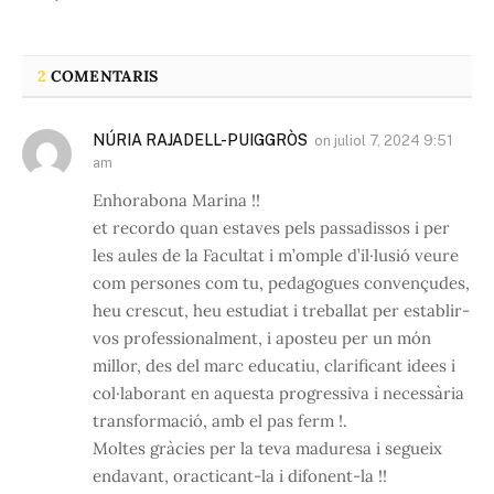
2
COMENTARIS
NÚRIA RAJADELL-PUIGGRÒS
on
juliol 7, 2024 9:51
am
Enhorabona Marina !!
et recordo quan estaves pels passadissos i per
les aules de la Facultat i m’omple d’il·lusió veure
com persones com tu, pedagogues convençudes,
heu crescut, heu estudiat i treballat per establir-
vos professionalment, i aposteu per un món
millor, des del marc educatiu, clarificant idees i
col·laborant en aquesta progressiva i necessària
transformació, amb el pas ferm !.
Moltes gràcies per la teva maduresa i segueix
endavant, oracticant-la i difonent-la !!