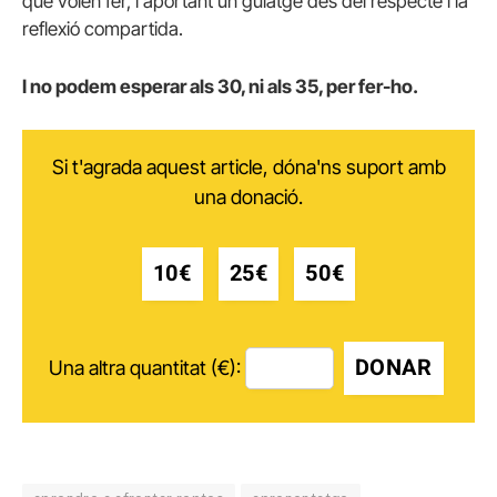
què volen fer, i aportant un guiatge des del respecte i la
reflexió compartida.
I no podem esperar als 30, ni als 35, per fer-ho.
Si t'agrada aquest article, dóna'ns suport amb
una donació.
10€
25€
50€
DONAR
Una altra quantitat (€):