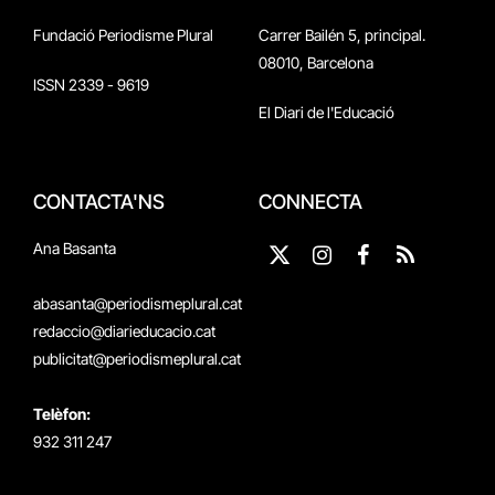
Fundació Periodisme Plural
Carrer Bailén 5, principal.
08010, Barcelona
ISSN 2339 - 9619
El Diari de l'Educació
CONTACTA'NS
CONNECTA
Ana Basanta
X
Instagram
Facebook
RSS
(Twitter)
abasanta@periodismeplural.cat
redaccio@diarieducacio.cat
publicitat@periodismeplural.cat
Telèfon:
932 311 247