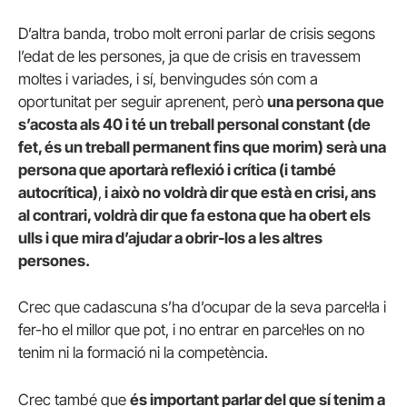
D’altra banda, trobo molt erroni parlar de crisis segons
l’edat de les persones, ja que de crisis en travessem
moltes i variades, i sí, benvingudes són com a
oportunitat per seguir aprenent, però
una persona que
s’acosta als 40 i té un treball personal constant (de
fet, és un treball permanent fins que morim) serà una
persona que aportarà reflexió i crítica (i també
autocrítica)
,
i això no voldrà dir que està en crisi, ans
al contrari, voldrà dir que fa estona que ha obert els
ulls i que mira d’ajudar a obrir-los a les altres
persones.
Crec que cadascuna s’ha d’ocupar de la seva parcel·la i
fer-ho el millor que pot, i no entrar en parcel·les on no
tenim ni la formació ni la competència.
Crec també que
és important parlar del que sí tenim a