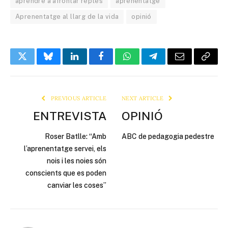
aprendre a afrontar reptes
aprenentatge
Aprenentatge al llarg de la vida
opinió
Twitter
Bluesky
LinkedIn
Facebook
WhatsApp
Telegram
Email
Copy
Link
PREVIOUS ARTICLE
NEXT ARTICLE
ENTREVISTA
OPINIÓ
Roser Batlle: “Amb
ABC de pedagogia pedestre
l’aprenentatge servei, els
nois i les noies són
conscients que es poden
canviar les coses”