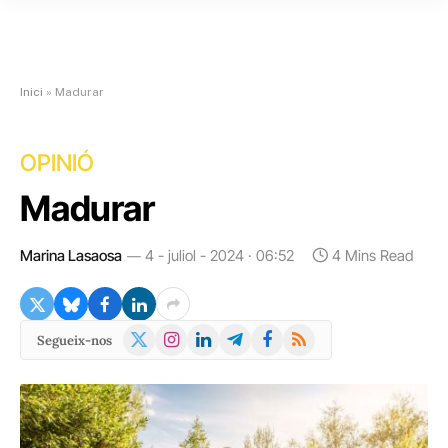
Inici
»
Madurar
OPINIÓ
Madurar
Marina Lasaosa
4 - juliol - 2024 · 06:52
4 Mins Read
X
Instagram
LinkedIn
Telegram
Facebook
RSS
Segueix-nos
(Twitter)