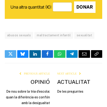
DONAR
Una altra quantitat (€):
abusos sexuals
maltractament infantil
sexualitat
Twitter
Bluesky
LinkedIn
Facebook
WhatsApp
Telegram
Email
Copy
Link
PREVIOUS ARTICLE
NEXT ARTICLE
OPINIÓ
ACTUALITAT
De nou sobre la tria d’escola:
De les preguntes
quan la diferència es confón
amb la desigualtat