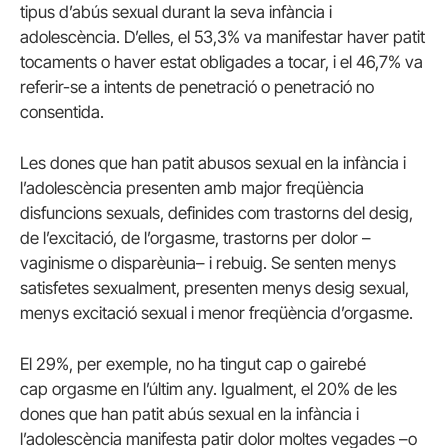
tipus d’abús sexual durant la seva infància i
adolescència.
D’elles, el 53,3% va manifestar haver patit
tocaments o haver estat obligades a tocar, i el 46,7% va
referir-se a intents de penetració o penetració no
consentida.
Les dones que han patit abusos sexual en la infància i
l’adolescència presenten amb major freqüència
disfuncions sexuals, definides com trastorns del desig,
de l’excitació, de l’orgasme, trastorns per dolor –
vaginisme o disparèunia– i rebuig.
Se senten menys
satisfetes sexualment, presenten menys desig sexual,
menys excitació sexual i menor freqüència d’orgasme.
El 29%, per exemple, no ha tingut cap o gairebé
cap orgasme en l’últim any.
Igualment, el 20% de les
dones que han patit abús sexual en la infància i
l’adolescència manifesta patir dolor moltes vegades –o