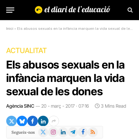
Inici
»
Els abusos sexuals en la infància marquen la vida sexual de les dones
ACTUALITAT
Els abusos sexuals en la
infància marquen la vida
sexual de les dones
Agència SINC
20 - març - 2017 · 07:16
3 Mins Read
X
Instagram
LinkedIn
Telegram
Facebook
RSS
Segueix-nos
(Twitter)