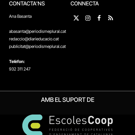
CONTACTA'NS
CONNECTA
Ana Basanta
X
Instagram
Facebook
RSS
(Twitter)
abasanta@periodismeplural.cat
redaccio@diarieducacio.cat
publicitat@periodismeplural.cat
Telèfon:
932 311 247
AMB EL SUPORT DE