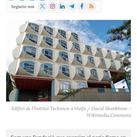
X
Instagram
LinkedIn
Telegram
Facebook
RSS
Segueix-nos
(Twitter)
Edifici de l'Institut Technion a Haifa / David Shankbone -
Wikimedia Commons