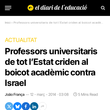
Inici
»
Professors universitaris de tot l’Estat criden al boicot acadèmic contra Israel
ACTUALITAT
Professors universitaris
de tot l’Estat criden al
boicot acadèmic contra
Israel
João França
12 - març - 2014 · 03:08
5 Mins Read