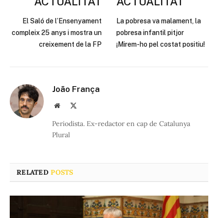
ACTUALITAT
ACTUALITAT
El Saló de l’Ensenyament
La pobresa va malament, la
compleix 25 anys i mostra un
pobresa infantil pitjor
creixement de la FP
¡Mirem-ho pel costat positiu!
João França
Website
X
(Twitter)
Periodista. Ex-redactor en cap de Catalunya
Plural
RELATED
POSTS