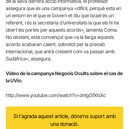
de la seva darrera acció informativa, el professor
assegura que és una campanya «difícil, perquè està en
un entorn en el que el Govern et diu que Israel és un
referent, i és la secretaria d’universitats la que els hi ha
obert les portes per aquests acords», lamenta Coma.
No obstant, està convençut que «a la llarga aquests
acords acabaran caient, sobretot per la pressió
internacional, que anirà creixent com va passar amb
Sudàfrica», assegura.
Vídeo de la campanya Negocis Ocults sobre el cas de
la UVic:
http://www.youtube.com/watch?v=dnlgGfXtsXc
Si t'agrada aquest article, dóna'ns suport amb
una donació.