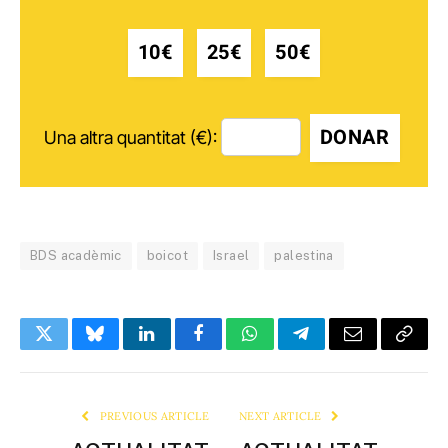
10€
25€
50€
DONAR
Una altra quantitat (€):
BDS acadèmic
boicot
Israel
palestina
Twitter
Bluesky
LinkedIn
Facebook
WhatsApp
Telegram
Email
Copy
Link
PREVIOUS ARTICLE
NEXT ARTICLE