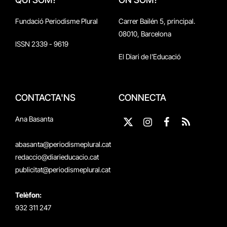
Fundació Periodisme Plural
Carrer Bailén 5, principal.
08010, Barcelona
ISSN 2339 - 9619
El Diari de l'Educació
CONTACTA'NS
CONNECTA
Ana Basanta
X
Instagram
Facebook
RSS
(Twitter)
abasanta@periodismeplural.cat
redaccio@diarieducacio.cat
publicitat@periodismeplural.cat
Telèfon:
932 311 247