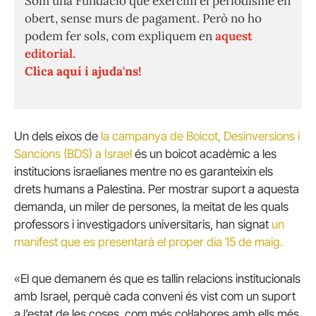
Som una Fundació que exercim el periodisme en
obert, sense murs de pagament. Però no ho
podem fer sols, com expliquem en
aquest
editorial.
Clica aquí i ajuda'ns!
Un dels eixos de
la campanya de Boicot, Desinversions i
Sancions (BDS) a Israel
és un boicot acadèmic a les
institucions israelianes mentre no es garanteixin els
drets humans a Palestina. Per mostrar suport a aquesta
demanda, un miler de persones, la meitat de les quals
professors i investigadors universitaris, han signat
un
manifest que es presentarà el proper dia 15 de maig.
«El que demanem és que es tallin relacions institucionals
amb Israel, perquè cada conveni és vist com un suport
a l’estat de les coses, com més col·labores amb ells més