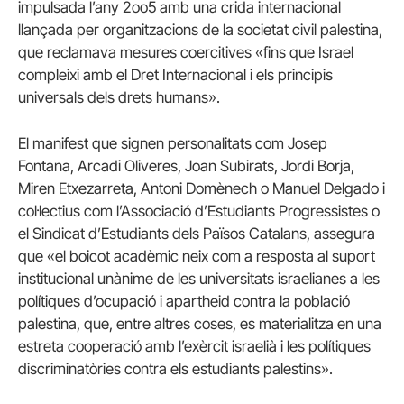
impulsada l’any 2oo5 amb una crida internacional
llançada per organitzacions de la societat civil palestina,
que reclamava mesures coercitives «fins que Israel
compleixi amb el Dret Internacional i els principis
universals dels drets humans».
El manifest que signen personalitats com Josep
Fontana, Arcadi Oliveres, Joan Subirats, Jordi Borja,
Miren Etxezarreta, Antoni Domènech o Manuel Delgado i
col·lectius com l’Associació d’Estudiants Progressistes o
el Sindicat d’Estudiants dels Països Catalans, assegura
que «el boicot acadèmic neix com a resposta al suport
institucional unànime de les universitats israelianes a les
polítiques d’ocupació i apartheid contra la població
palestina, que, entre altres coses, es materialitza en una
estreta cooperació amb l’exèrcit israelià i les polítiques
discriminatòries contra els estudiants palestins».