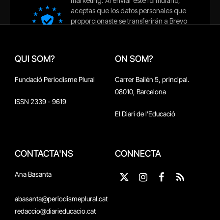
QUI SOM?
ON SOM?
Fundació Periodisme Plural
Carrer Bailén 5, principal.
08010, Barcelona
ISSN 2339 - 9619
El Diari de l'Educació
CONTACTA'NS
CONNECTA
Ana Basanta
X
Instagram
Facebook
RSS
(Twitter)
abasanta@periodismeplural.cat
redaccio@diarieducacio.cat