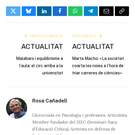
Twitter
Bluesky
LinkedIn
Facebook
WhatsApp
Telegram
Email
Copy
Link
PREVIOUS ARTICLE
NEXT ARTICLE
ACTUALITAT
ACTUALITAT
Malabars i equilibrisme a
Marta Macho: «La societat
l’aula: el circ arriba a la
coarta les noies a l’hora de
universitat
triar carreres de ciències»
Rosa Cañadell
Llicenciada en Psicologia i professora. Articulista.
Membre fundador del SIEC (Seminari Ítaca
d'Educació Crítica). Activista en defensa de