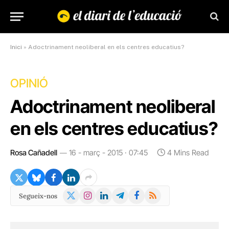
Inici
»
Adoctrinament neoliberal en els centres educatius?
OPINIÓ
Adoctrinament neoliberal
en els centres educatius?
Rosa Cañadell
16 - març - 2015 · 07:45
4 Mins Read
X
Instagram
LinkedIn
Telegram
Facebook
RSS
Segueix-nos
(Twitter)