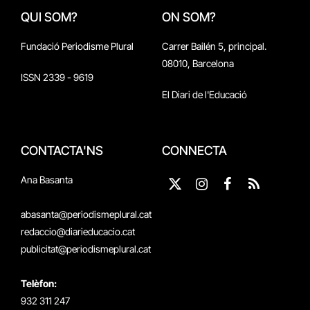
QUI SOM?
ON SOM?
Fundació Periodisme Plural
Carrer Bailén 5, principal.
08010, Barcelona
ISSN 2339 - 9619
El Diari de l'Educació
CONTACTA'NS
CONNECTA
Ana Basanta
X
Instagram
Facebook
RSS
(Twitter)
abasanta@periodismeplural.cat
redaccio@diarieducacio.cat
publicitat@periodismeplural.cat
Telèfon:
932 311 247