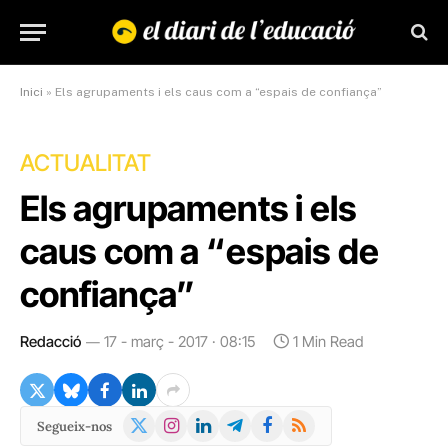
Inici
»
Els agrupaments i els caus com a “espais de confiança”
ACTUALITAT
Els agrupaments i els
caus com a “espais de
confiança”
Redacció
17 - març - 2017 · 08:15
1 Min Read
X
Instagram
LinkedIn
Telegram
Facebook
RSS
Segueix-nos
(Twitter)