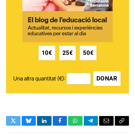
10€
25€
50€
DONAR
Una altra quantitat (€):
Twitter
Bluesky
LinkedIn
Facebook
WhatsApp
Telegram
Email
Copy
Link