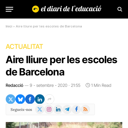
Inici
»
Aire lliure per les escoles de Barcelona
ACTUALITAT
Aire lliure per les escoles
de Barcelona
Redacció
9 - setembre - 2020 · 21:55
1 Min Read
X
Instagram
LinkedIn
Telegram
Facebook
RSS
Segueix-nos
(Twitter)