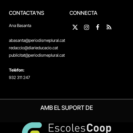
CONTACTA'NS
CONNECTA
Ana Basanta
X
Instagram
Facebook
RSS
(Twitter)
abasanta@periodismeplural.cat
redaccio@diarieducacio.cat
publicitat@periodismeplural.cat
Telèfon:
932 311 247
AMB EL SUPORT DE