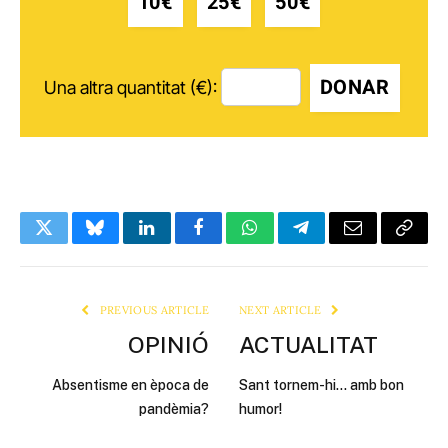
10€
25€
50€
DONAR
Una altra quantitat (€):
Twitter
Bluesky
LinkedIn
Facebook
WhatsApp
Telegram
Email
Copy
Link
PREVIOUS ARTICLE
NEXT ARTICLE
OPINIÓ
ACTUALITAT
Absentisme en època de
Sant tornem-hi… amb bon
pandèmia?
humor!