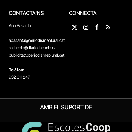
CONTACTA'NS
CONNECTA
Ana Basanta
X
Instagram
Facebook
RSS
(Twitter)
abasanta@periodismeplural.cat
redaccio@diarieducacio.cat
publicitat@periodismeplural.cat
Telèfon:
932 311 247
AMB EL SUPORT DE