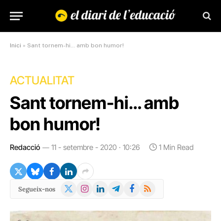
Inici
»
Sant tornem-hi… amb bon humor!
ACTUALITAT
Sant tornem-hi… amb
bon humor!
Redacció
11 - setembre - 2020 · 10:26
1 Min Read
X
Instagram
LinkedIn
Telegram
Facebook
RSS
Segueix-nos
(Twitter)