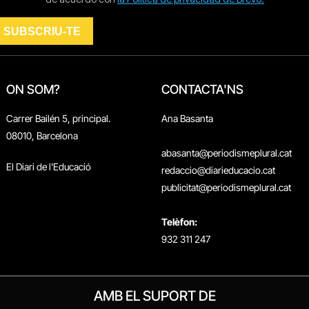
ON SOM?
CONTACTA'NS
Carrer Bailén 5, principal.
Ana Basanta
08010, Barcelona
abasanta@periodismeplural.cat
El Diari de l'Educació
redaccio@diarieducacio.cat
publicitat@periodismeplural.cat
Telèfon:
932 311 247
AMB EL SUPORT DE