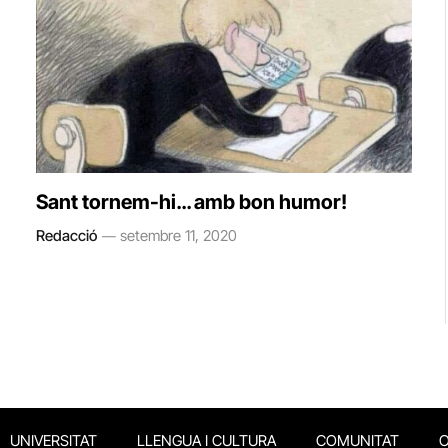
Sant tornem-hi… amb bon humor!
Redacció
setembre 11, 2020
UNIVERSITAT
LLENGUA I CULTURA
COMUNITAT
O