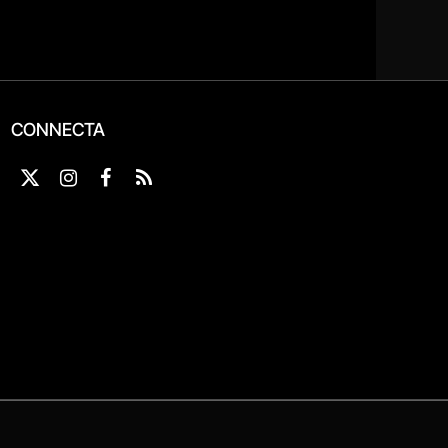
CONNECTA
X
Instagram
Facebook
RSS
(Twitter)