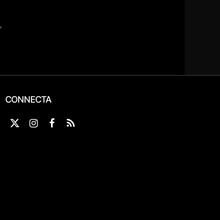
CONNECTA
X
Instagram
Facebook
RSS
(Twitter)