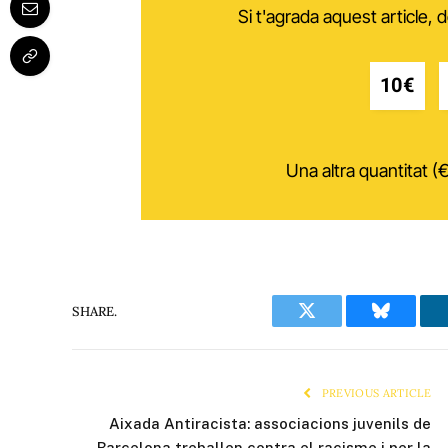
Si t'agrada aquest article,
10€
Una altra quantitat (€
SHARE.
Twitter
Bluesky
PREVIOUS ARTICLE
Aixada Antiracista: associacions juvenils de
Barcelona treballen contra el racisme i per la