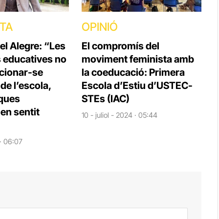
STA
OPINIÓ
el Alegre: “Les
El compromís del
s educatives no
moviment feminista amb
cionar-se
la coeducació: Primera
e l’escola,
Escola d’Estiu d’USTEC-
iques
STEs (IAC)
en sentit
10 - juliol - 2024 · 05:44
 · 06:07