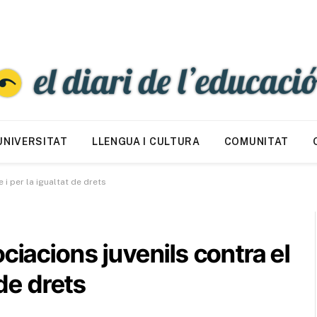
UNIVERSITAT
LLENGUA I CULTURA
COMUNITAT
 i per la igualtat de drets
ciacions juvenils contra el
 de drets