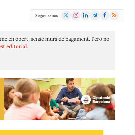
X
Instagram
LinkedIn
Telegram
Facebook
RSS
Segueix-nos
(Twitter)
me en obert, sense murs de pagament. Però no
st editorial.