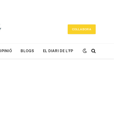
COL·LABORA
OPINIÓ
BLOGS
EL DIARI DE L’FP