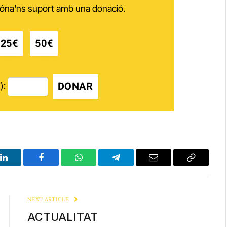
 dóna'ns suport amb una donació.
25€
50€
DONAR
):
LinkedIn
Facebook
WhatsApp
Telegram
Email
Copy
Link
NEXT ARTICLE
ACTUALITAT