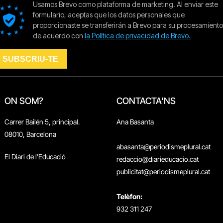
ON SOM?
CONTACTA'NS
Carrer Bailén 5, principal.
Ana Basanta
08010, Barcelona
abasanta@periodismeplural.cat
El Diari de l'Educació
redaccio@diarieducacio.cat
publicitat@periodismeplural.cat
Telèfon:
932 311 247