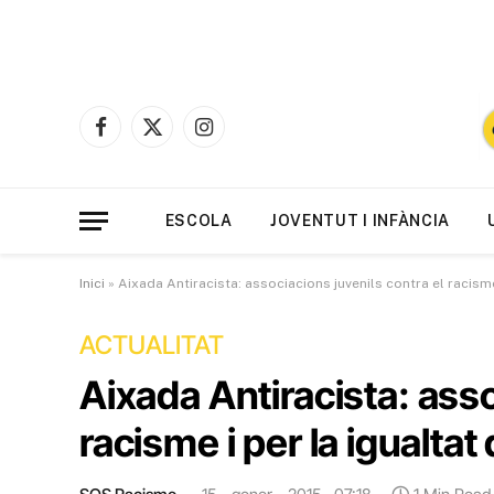
Facebook
X
Instagram
(Twitter)
ESCOLA
JOVENTUT I INFÀNCIA
Inici
»
Aixada Antiracista: associacions juvenils contra el racisme
ACTUALITAT
Aixada Antiracista: asso
racisme i per la igualtat