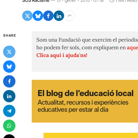
SOS Racisme
15 - gener - 2015 · 07:18
1 Min Read
SHARE
Som una Fundació que exercim el periodis
ho podem fer sols, com expliquem en
aque
Clica aquí i ajuda'ns!