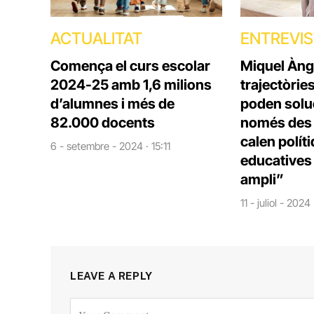
ACTUALITAT
ENTREVI
Comença el curs escolar
Miquel Àng
2024-25 amb 1,6 milions
trajectòrie
d’alumnes i més de
poden solu
82.000 docents
només des d
calen polít
6 - setembre - 2024 · 15:11
educatives 
ampli”
11 - juliol - 2024
LEAVE A REPLY