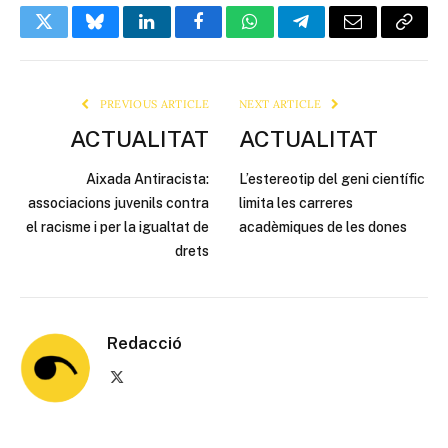
Twitter
Bluesky
LinkedIn
Facebook
WhatsApp
Telegram
Email
Copy
Link
PREVIOUS ARTICLE
NEXT ARTICLE
ACTUALITAT
ACTUALITAT
Aixada Antiracista:
L’estereotip del geni científic
associacions juvenils contra
limita les carreres
el racisme i per la igualtat de
acadèmiques de les dones
drets
Redacció
X
(Twitter)