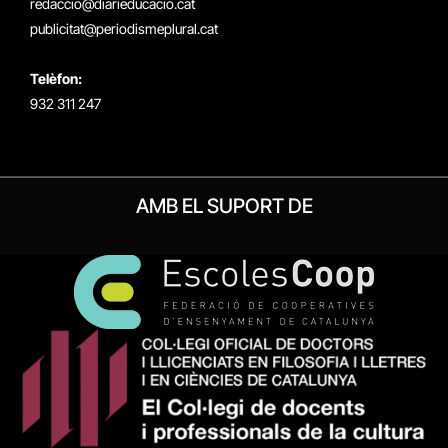
redaccio@diarieducacio.cat
publicitat@periodismeplural.cat
Telèfon:
932 311 247
AMB EL SUPORT DE