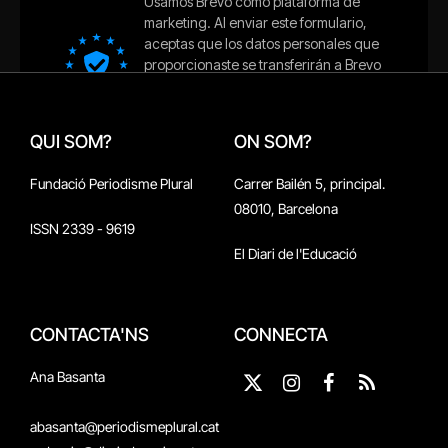
QUI SOM?
ON SOM?
Fundació Periodisme Plural
Carrer Bailén 5, principal.
08010, Barcelona
ISSN 2339 - 9619
El Diari de l'Educació
CONTACTA'NS
CONNECTA
Ana Basanta
X
Instagram
Facebook
RSS
(Twitter)
abasanta@periodismeplural.cat