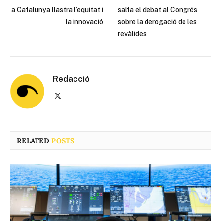
a Catalunya llastra l’equitat i
salta el debat al Congrés
la innovació
sobre la derogació de les
revàlides
Redacció
X
(Twitter)
RELATED
POSTS