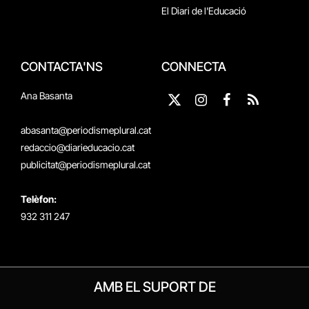
El Diari de l'Educació
CONTACTA'NS
CONNECTA
Ana Basanta
X
Instagram
Facebook
RSS
(Twitter)
abasanta@periodismeplural.cat
redaccio@diarieducacio.cat
publicitat@periodismeplural.cat
Telèfon:
932 311 247
AMB EL SUPORT DE