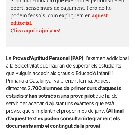
Som una Fundació que exercim el periodisme en
obert, sense murs de pagament. Però no ho
podem fer sols, com expliquem en
aquest
editorial.
Clica aquí i ajuda'ns!
La
Prova d’Aptitud Personal (PAP)
, l’examen addicional
a la Selectivitat que hauran de superar els estudiants
que vulguin accedir als graus d’Educació Infantil i
Primària a Catalunya, va prenent forma. Aquest
dimecres 2
.700 alumnes de primer curs d’aquests
estudis s’han sotmès a una prova pilot
que ha de
servir per acabar d’ajustar uns exàmens que està
previst que s’implantin el proper mes de juny.
(Al final
d’aquest text es poden consultar íntegrament els
documents amb el contingut de la prova)
.