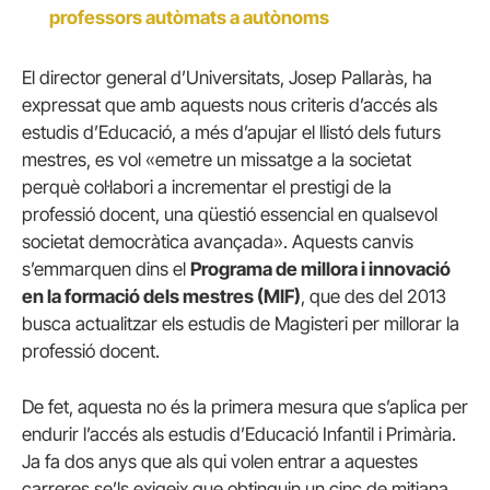
professors autòmats a autònoms
El director general d’Universitats, Josep Pallaràs, ha
expressat que amb aquests nous criteris d’accés als
estudis d’Educació, a més d’apujar el llistó dels futurs
mestres, es vol «emetre un missatge a la societat
perquè col·labori a incrementar el prestigi de la
professió docent, una qüestió essencial en qualsevol
societat democràtica avançada». Aquests canvis
s’emmarquen dins el
Programa de millora i innovació
en la formació dels mestres (MIF)
, que des del 2013
busca actualitzar els estudis de Magisteri per millorar la
professió docent.
De fet, aquesta no és la primera mesura que s’aplica per
endurir l’accés als estudis d’Educació Infantil i Primària.
Ja fa dos anys que als qui volen entrar a aquestes
carreres se’ls exigeix que obtinguin un cinc de mitjana