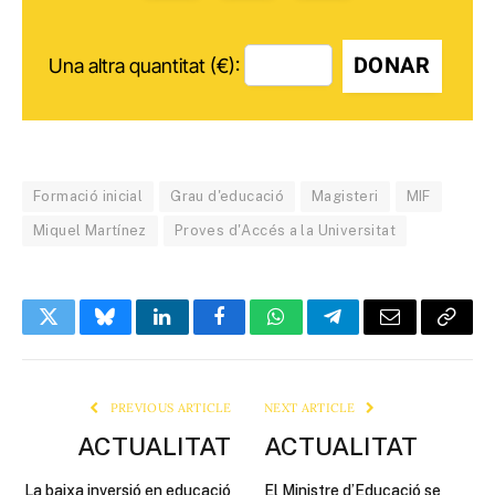
DONAR
Una altra quantitat (€):
Formació inicial
Grau d'educació
Magisteri
MIF
Miquel Martínez
Proves d'Accés a la Universitat
Twitter
Bluesky
LinkedIn
Facebook
WhatsApp
Telegram
Email
Copy
Link
PREVIOUS ARTICLE
NEXT ARTICLE
ACTUALITAT
ACTUALITAT
La baixa inversió en educació
El Ministre d’Educació se