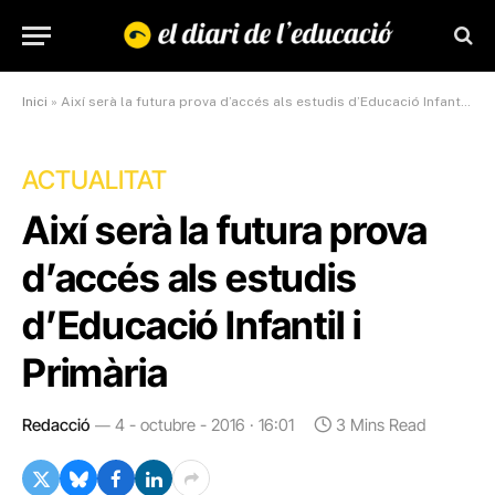
Inici
»
Així serà la futura prova d’accés als estudis d’Educació Infantil i Primària
ACTUALITAT
Així serà la futura prova
d’accés als estudis
d’Educació Infantil i
Primària
Redacció
4 - octubre - 2016 · 16:01
3 Mins Read