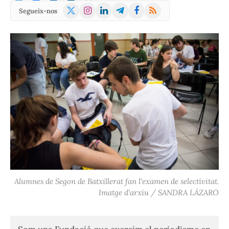
X
Instagram
LinkedIn
Telegram
Facebook
RSS
Segueix-nos
(Twitter)
Alumnes de Segon de Batxillerat fan l'examen de selectivitat.
Imatge d'arxiu / SANDRA LÁZARO