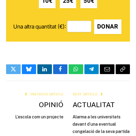
10€
25€
50€
DONAR
Una altra quantitat (€):
Twitter
Bluesky
LinkedIn
Facebook
WhatsApp
Telegram
Email
Copy
Link
PREVIOUS ARTICLE
NEXT ARTICLE
OPINIÓ
ACTUALITAT
L’escola com un projecte
Alarma a les universitats
davant d’una eventual
congelació de la seva partida