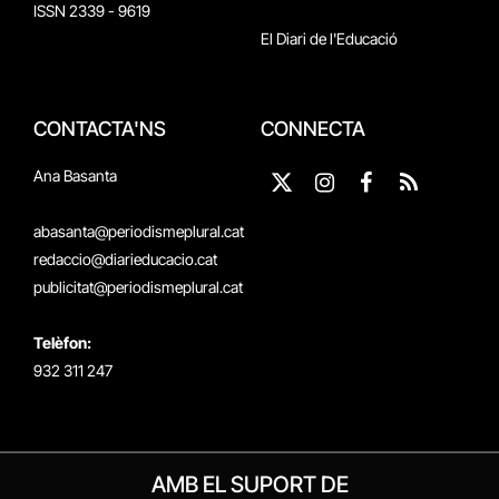
ISSN 2339 - 9619
El Diari de l'Educació
CONTACTA'NS
CONNECTA
Ana Basanta
X
Instagram
Facebook
RSS
(Twitter)
abasanta@periodismeplural.cat
redaccio@diarieducacio.cat
publicitat@periodismeplural.cat
Telèfon:
932 311 247
AMB EL SUPORT DE