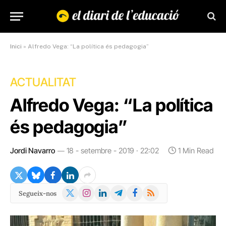
Inici
»
Alfredo Vega: “La política és pedagogia”
ACTUALITAT
Alfredo Vega: “La política
és pedagogia”
Jordi Navarro
18 - setembre - 2019 · 22:02
1 Min Read
X
Instagram
LinkedIn
Telegram
Facebook
RSS
Segueix-nos
(Twitter)