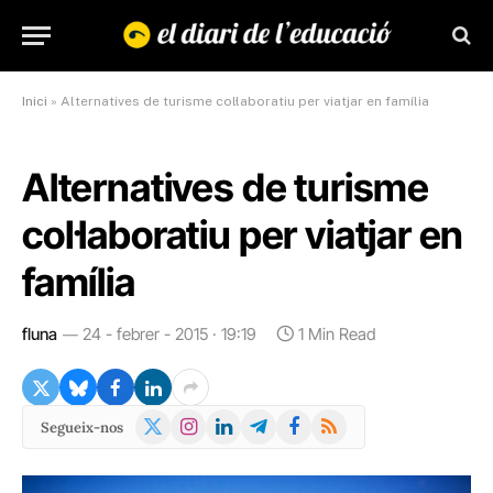
Inici
»
Alternatives de turisme col·laboratiu per viatjar en família
Alternatives de turisme
col·laboratiu per viatjar en
família
fluna
24 - febrer - 2015 · 19:19
1 Min Read
X
Instagram
LinkedIn
Telegram
Facebook
RSS
Segueix-nos
(Twitter)