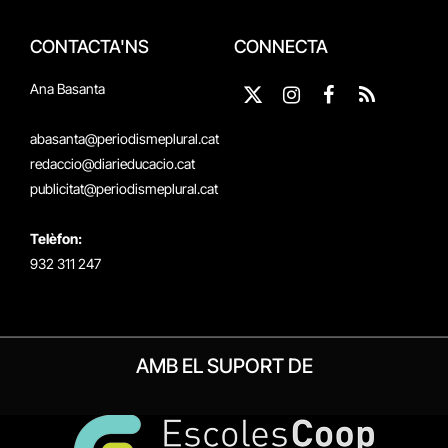
CONTACTA'NS
CONNECTA
Ana Basanta
X
Instagram
Facebook
RSS
(Twitter)
abasanta@periodismeplural.cat
redaccio@diarieducacio.cat
publicitat@periodismeplural.cat
Telèfon:
932 311 247
AMB EL SUPORT DE