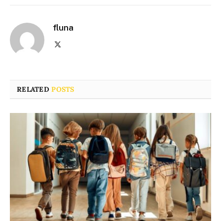
fluna
X
(Twitter)
RELATED
POSTS