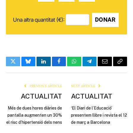
DONAR
Una altra quantitat (€):
Twitter
Bluesky
LinkedIn
Facebook
WhatsApp
Telegram
Email
Copy
Link
PREVIOUS ARTICLE
NEXT ARTICLE
ACTUALITAT
ACTUALITAT
Més de dues hores diàries de
‘El Diari de l’Educació’
pantalla augmenten un 30%
presentem llibre i revista el 12
el risc d’hipertensió dels nens
de març a Barcelona