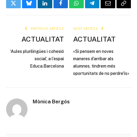
Twitter
Bluesky
LinkedIn
Facebook
WhatsApp
Telegram
Email
Copy
Link
PREVIOUS ARTICLE
NEXT ARTICLE
ACTUALITAT
ACTUALITAT
‘Aules plurilingües i cohesió
«Si pensem en noves
social’, a l’espai
maneres d’arribar als
Educa.Barcelona
alumnes, tindrem més
oportunitats de no perdre’ls»
Mònica Bergós