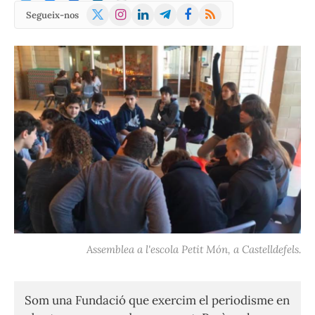
X
Instagram
LinkedIn
Telegram
Facebook
RSS
Segueix-nos
(Twitter)
Assemblea a l'escola Petit Món, a Castelldefels.
Som una Fundació que exercim el periodisme en