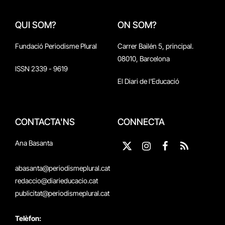
QUI SOM?
ON SOM?
Fundació Periodisme Plural
Carrer Bailén 5, principal.
08010, Barcelona
ISSN 2339 - 9619
El Diari de l'Educació
CONTACTA'NS
CONNECTA
Ana Basanta
X
Instagram
Facebook
RSS
(Twitter)
abasanta@periodismeplural.cat
redaccio@diarieducacio.cat
publicitat@periodismeplural.cat
Telèfon: